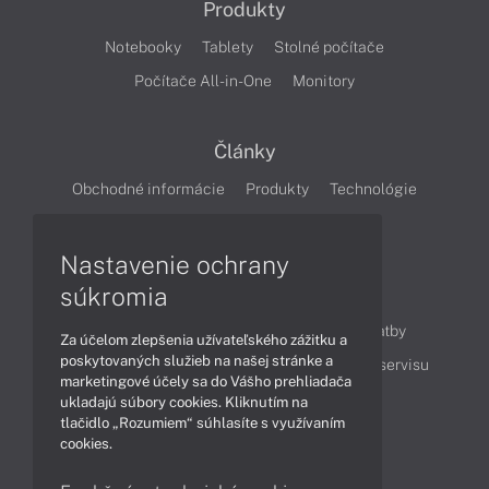
Produkty
Notebooky
Tablety
Stolné počítače
Počítače All-in-One
Monitory
Články
Obchodné informácie
Produkty
Technológie
Videá
Nastavenie ochrany
súkromia
Obsah
Ako nakupovať
Možnosti doručenia a platby
Za účelom zlepšenia užívateľského zážitku a
poskytovaných služieb na našej stránke a
Podpora a servis
Servisné služby
Cenník servisu
marketingové účely sa do Vášho prehliadača
ukladajú súbory cookies. Kliknutím na
tlačidlo „Rozumiem“ súhlasíte s využívaním
Kontakty
cookies.
043 4224 771
Obchodné oddelenie