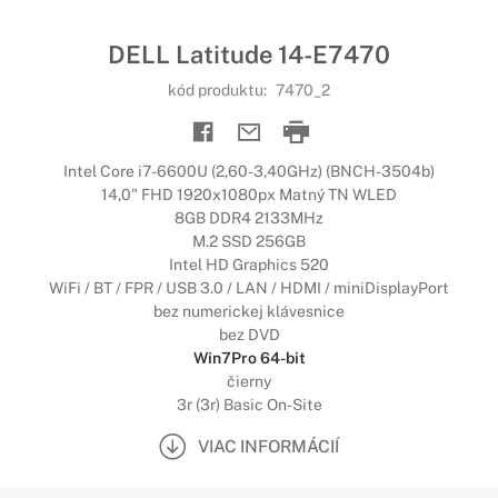
DELL Latitude 14-E7470
kód produktu:
7470_2
Intel Core i7-6600U (2,60-3,40GHz) (BNCH-3504b)
14,0" FHD 1920x1080px Matný TN WLED
8GB DDR4 2133MHz
M.2 SSD 256GB
Intel HD Graphics 520
WiFi / BT / FPR / USB 3.0 / LAN / HDMI / miniDisplayPort
bez numerickej klávesnice
bez DVD
Win7Pro 64-bit
čierny
3r (3r) Basic On-Site
VIAC INFORMÁCIÍ