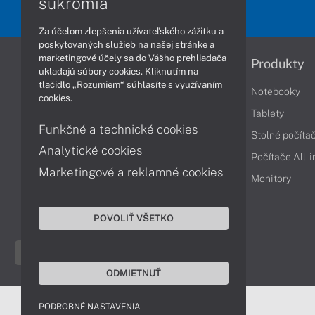
súkromia
Za účelom zlepšenia užívateľského zážitku a
poskytovaných služieb na našej stránke a
marketingové účely sa do Vášho prehliadača
Informácie
Produkty
ukladajú súbory cookies. Kliknutím na
tlačidlo „Rozumiem“ súhlasíte s využívaním
Obchodné podmienky
Notebooky
cookies.
Reklamačné podmienky
Tablety
Funkčné a technické cookies
Ochrana osobných údajov
Stolné počíta
Analytické cookies
Vrátenie tovaru
Počítače All-
Marketingové a reklamné cookies
Vyhlásenie o prístupnosti
Monitory
Cookies
POVOLIŤ VŠETKO
ODMIETNUŤ
PODROBNÉ NASTAVENIA