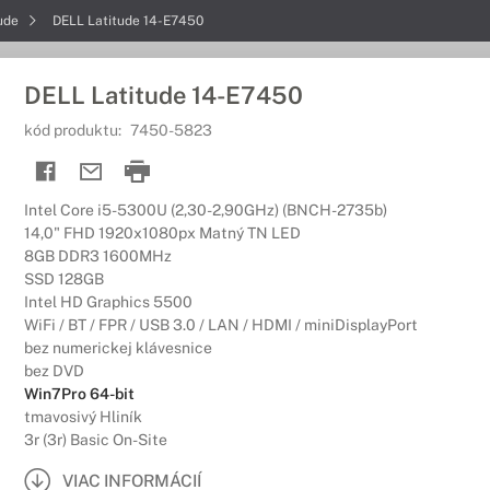
tude
DELL Latitude 14-E7450
DELL Latitude 14-E7450
kód produktu:
7450-5823
Intel Core i5-5300U (2,30-2,90GHz) (BNCH-2735b)
14,0" FHD 1920x1080px Matný TN LED
8GB DDR3 1600MHz
SSD 128GB
Intel HD Graphics 5500
WiFi / BT / FPR / USB 3.0 / LAN / HDMI / miniDisplayPort
bez numerickej klávesnice
bez DVD
Win7Pro 64-bit
tmavosivý Hliník
3r (3r) Basic On-Site
VIAC INFORMÁCIÍ