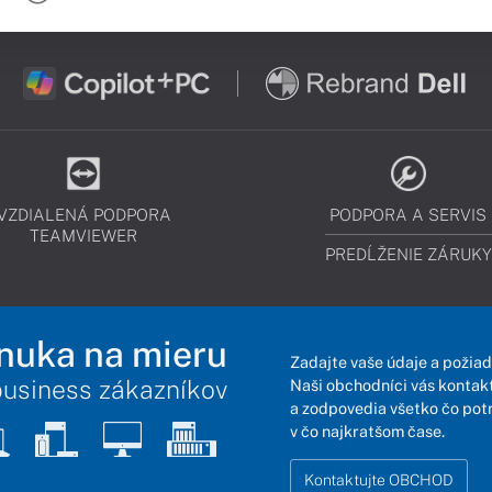
VZDIALENÁ PODPORA
PODPORA A SERVIS
TEAMVIEWER
PREDĹŽENIE ZÁRUKY
nuka na mieru
Zadajte vaše údaje a požiad
business zákazníkov
Naši obchodníci vás kontakt
a zodpovedia všetko čo pot
v čo najkratšom čase.
Kontaktujte OBCHOD