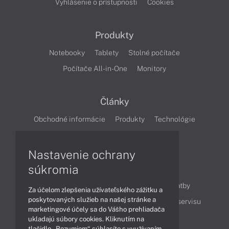
Vyhlásenie o prístupnosti
Cookies
Produkty
Notebooky
Tablety
Stolné počítače
Počítače All-in-One
Monitory
Články
Obchodné informácie
Produkty
Technológie
Videá
Nastavenie ochrany
súkromia
Obsah
Ako nakupovať
Možnosti doručenia a platby
Za účelom zlepšenia užívateľského zážitku a
poskytovaných služieb na našej stránke a
Podpora a servis
Servisné služby
Cenník servisu
marketingové účely sa do Vášho prehliadača
ukladajú súbory cookies. Kliknutím na
tlačidlo „Rozumiem“ súhlasíte s využívaním