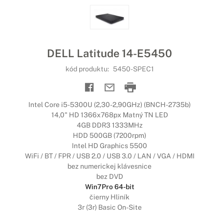
DELL Latitude 14-E5450
kód produktu:
5450-SPEC1
Intel Core i5-5300U (2,30-2,90GHz) (BNCH-2735b)
14,0" HD 1366x768px Matný TN LED
4GB DDR3 1333MHz
HDD 500GB (7200rpm)
Intel HD Graphics 5500
WiFi / BT / FPR / USB 2.0 / USB 3.0 / LAN / VGA / HDMI
bez numerickej klávesnice
bez DVD
Win7Pro 64-bit
čierny Hliník
3r (3r) Basic On-Site