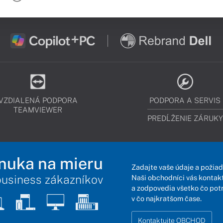
VZDIALENÁ PODPORA
PODPORA A SERVIS
TEAMVIEWER
PREDĹŽENIE ZÁRUKY
nuka na mieru
Zadajte vaše údaje a požiad
business zákazníkov
Naši obchodníci vás kontakt
a zodpovedia všetko čo pot
v čo najkratšom čase.
Kontaktujte OBCHOD