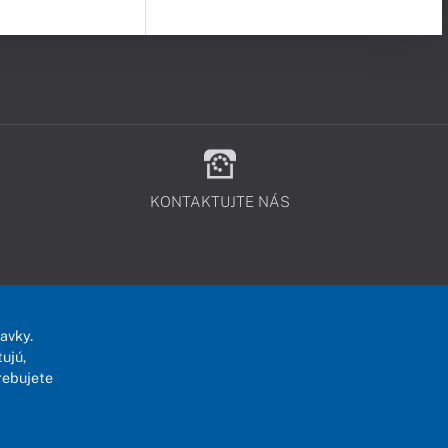
KONTAKTUJTE NÁS
avky.
ujú,
rebujete