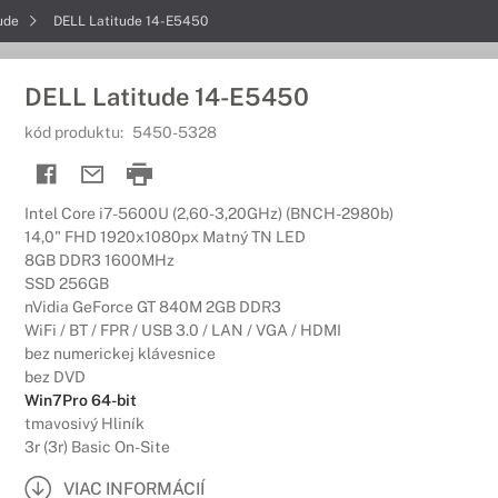
tude
DELL Latitude 14-E5450
DELL Latitude 14-E5450
kód produktu:
5450-5328
Intel Core i7-5600U (2,60-3,20GHz) (BNCH-2980b)
14,0" FHD 1920x1080px Matný TN LED
8GB DDR3 1600MHz
SSD 256GB
nVidia GeForce GT 840M 2GB DDR3
WiFi / BT / FPR / USB 3.0 / LAN / VGA / HDMI
bez numerickej klávesnice
bez DVD
Win7Pro 64-bit
tmavosivý Hliník
3r (3r) Basic On-Site
VIAC INFORMÁCIÍ