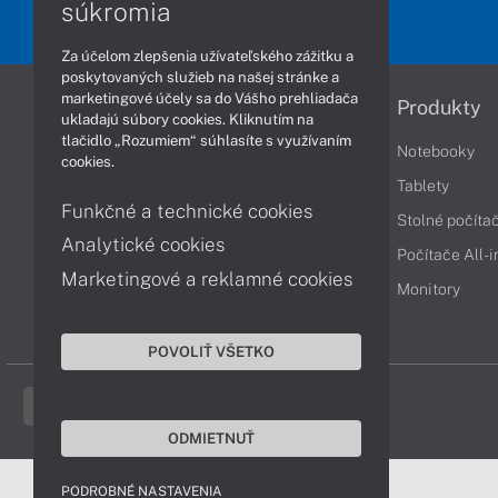
súkromia
Za účelom zlepšenia užívateľského zážitku a
poskytovaných služieb na našej stránke a
marketingové účely sa do Vášho prehliadača
Informácie
Produkty
ukladajú súbory cookies. Kliknutím na
tlačidlo „Rozumiem“ súhlasíte s využívaním
Obchodné podmienky
Notebooky
cookies.
Reklamačné podmienky
Tablety
Funkčné a technické cookies
Ochrana osobných údajov
Stolné počíta
Analytické cookies
Vrátenie tovaru
Počítače All-
Marketingové a reklamné cookies
Vyhlásenie o prístupnosti
Monitory
Cookies
POVOLIŤ VŠETKO
ODMIETNUŤ
PODROBNÉ NASTAVENIA