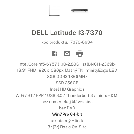
DELL Latitude 13-7370
kód produktu:
7370-8634
Intel Core m5-6Y57 (1,10-2,80GHz) (BNCH-2369b)
13,3" FHD 1920x1080px Matný TN InfinityEdge LED
8GB DDR3 1866MHz
SSD 256GB
Intel HD Graphics
WiFi / BT / FPR / USB 3.0 / Thunderbolt 3 / microHDMI
bez numerickej klávesnice
bez DVD
Win7Pro 64-bit
strieborný Hliník
3r (3r) Basic On-Site