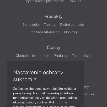
Vyhlásenie o prístupnosti
Cookies
Produkty
Notebooky
Tablety
Stolné počítače
Počítače All-in-One
Monitory
Články
Obchodné informácie
Produkty
Technológie
Videá
Nastavenie ochrany
súkromia
Obsah
Ako nakupovať
Možnosti doručenia a platby
Za účelom zlepšenia užívateľského zážitku a
poskytovaných služieb na našej stránke a
Podpora a servis
Servisné služby
Cenník servisu
marketingové účely sa do Vášho prehliadača
ukladajú súbory cookies. Kliknutím na
tlačidlo „Rozumiem“ súhlasíte s využívaním