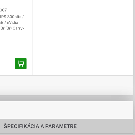
007
IPS 300nits /
B / nVidia
3r (3r) Carry-
ŠPECIFIKÁCIA A PARAMETRE