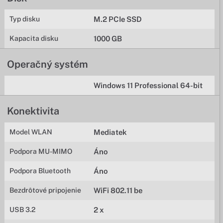
Typ disku
M.2 PCIe SSD
Kapacita disku
1000 GB
Operačný systém
Windows 11 Professional 64-bit
Konektivita
Model WLAN
Mediatek
Podpora MU-MIMO
Áno
Podpora Bluetooth
Áno
Bezdrôtové pripojenie
WiFi 802.11 be
USB 3.2
2 x