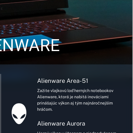
IENWARE
Alienware
Area-51
Zažite vlajkovú loď herných notebookov
Alienware, ktorá je nabitá inováciami
prinášajúc výkon aj tým najnáročnejším
hráčom.
Alienware Aurora