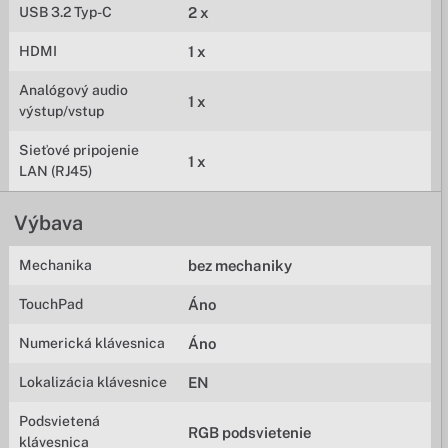
USB 3.2 Typ-C
2 x
HDMI
1 x
Analógový audio
1 x
výstup/vstup
Sieťové pripojenie
1 x
LAN (RJ45)
Výbava
Mechanika
bez mechaniky
TouchPad
Áno
Numerická klávesnica
Áno
Lokalizácia klávesnice
EN
Podsvietená
RGB podsvietenie
klávesnica