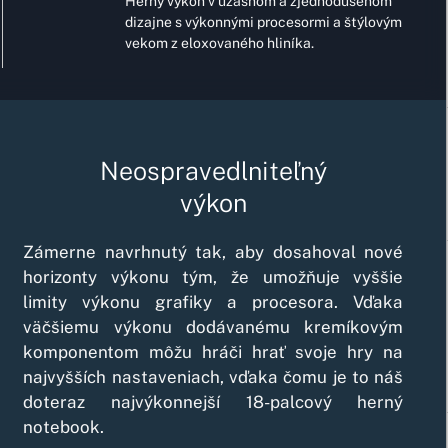
Herný výkon v úžasnom a zjednodušenom
dizajne s výkonnými procesormi a štýlovým
vekom z eloxovaného hliníka.
Neospravedlniteľný
výkon
Zámerne navrhnutý tak, aby dosahoval nové
horizonty výkonu tým, že umožňuje vyššie
limity výkonu grafiky a procesora. Vďaka
väčšiemu výkonu dodávanému kremíkovým
komponentom môžu hráči hrať svoje hry na
najvyšších nastaveniach, vďaka čomu je to náš
doteraz najvýkonnejší 18-palcový herný
notebook.