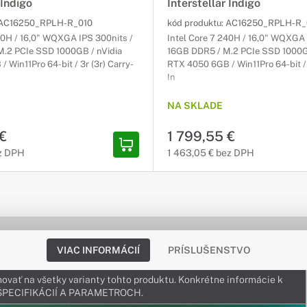
 Indigo
Interstellar Indigo
AC16250_RPLH-R_010
kód produktu:
AC16250_RPLH-R_
40H / 16,0" WQXGA IPS 300nits /
Intel Core 7 240H / 16,0" WQXGA 
.2 PCIe SSD 1000GB / nVidia
16GB DDR5 / M.2 PCIe SSD 1000G
 Win11Pro 64-bit / 3r (3r) Carry-
RTX 4050 6GB / Win11Pro 64-bit / 
In
NA SKLADE
 €
1 799,55 €
ez DPH
1 463,05 € bez DPH
VIAC INFORMÁCIÍ
PRÍSLUŠENSTVO
ovať na všetky varianty tohto produktu. Konkrétne informácie k
v ŠPECIFIKÁCIÍ A PARAMETROCH.