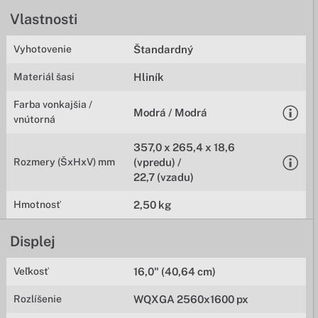
Vlastnosti
Vyhotovenie
Štandardný
Materiál šasi
Hliník
Farba vonkajšia /
Modrá / Modrá
vnútorná
357,0 x 265,4 x 18,6
Rozmery (ŠxHxV) mm
(vpredu) /
22,7 (vzadu)
Hmotnosť
2,50 kg
Displej
Veľkosť
16,0" (40,64 cm)
Rozlíšenie
WQXGA 2560x1600 px