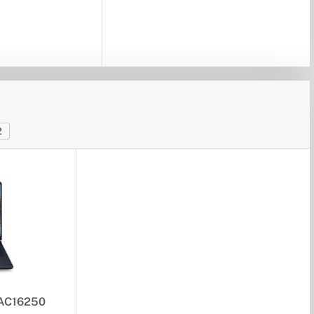
2
 AC16250