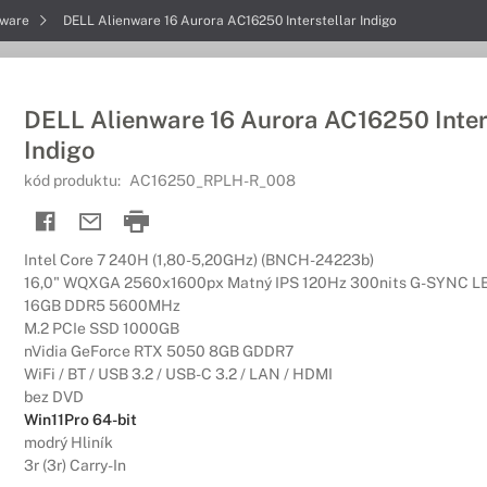
nware
DELL Alienware 16 Aurora AC16250 Interstellar Indigo
DELL Alienware 16 Aurora AC16250 Inter
Indigo
kód produktu:
AC16250_RPLH-R_008
Intel Core 7 240H (1,80-5,20GHz) (BNCH-24223b)
16,0" WQXGA 2560x1600px Matný IPS 120Hz 300nits G-SYNC L
16GB DDR5 5600MHz
M.2 PCIe SSD 1000GB
nVidia GeForce RTX 5050 8GB GDDR7
WiFi / BT / USB 3.2 / USB-C 3.2 / LAN / HDMI
bez DVD
Win11Pro 64-bit
modrý Hliník
3r (3r) Carry-In