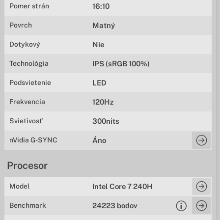
Pomer strán
16:10
Povrch
Matný
Dotykový
Nie
Technológia
IPS (sRGB 100%)
Podsvietenie
LED
Frekvencia
120Hz
Svietivosť
300nits
nVidia G-SYNC
Áno
Procesor
Model
Intel Core 7 240H
Benchmark
24223 bodov