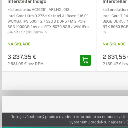
Interstellar Indigo
Interstellar
kód produktu:
AC16251_ARLHX_013
kód produktu:
Intel Core Ultra 9 275HX / Intel AI Boost / 16,0"
Intel Core 7 2
WQXGA IPS 500nits / 32GB DDR5 / M.2 PCIe
32GB DDR5 / M
SSD 1000GB / nVidia RTX 5070 8GB / Win11Pro
RTX 5060 8GB /
64-bit / 3r (3r) Carry-In
In
NA SKLADE
NA SKLADE
3 237,35 €
2 631,55
2 631,99 € bez DPH
2 139,47 € b
Toto je všeobecný popis a uvedené informácie sa nemusia vzťah
vybranému produktu nájdete 