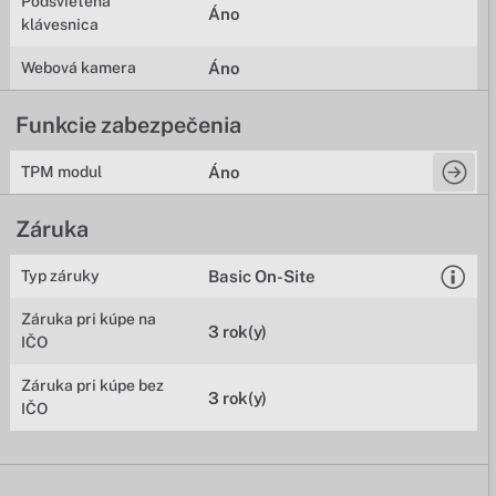
Podsvietená
Áno
klávesnica
Webová kamera
Áno
Funkcie zabezpečenia
TPM modul
Áno
Záruka
Typ záruky
Basic On-Site
Záruka pri kúpe na
3 rok(y)
IČO
Záruka pri kúpe bez
3 rok(y)
IČO