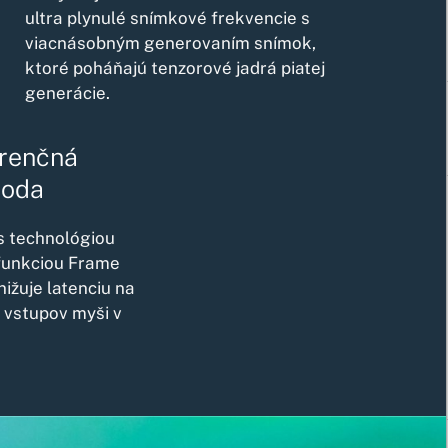
ultra plynulé snímkové frekvencie s
viacnásobným generovaním snímok,
ktoré poháňajú tenzorové jadrá piatej
generácie.
renčná
hoda
 s technológiou
 funkciou Frame
nižuje latenciu na
 vstupov myši v