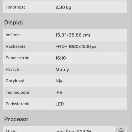
Hmotnosť
2,30 kg
Displej
Veľkosť
15,3" (38,86 cm)
Rozlíšenie
FHD+ 1920x1200 px
Pomer strán
16:10
Povrch
Matný
Dotykový
Nie
Technológia
IPS
Podsvietenie
LED
Procesor
Model
Intel Core 7 240H