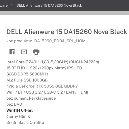
nware
DELL Alienware 15 DA15260 Nova Black
DELL Alienware 15 DA15260 Nova Black
kód produktu:
DA15260_EDB4_SPL_HOM
Intel Core 7 240H (1,80-5,20GHz) (BNCH-24223b)
15,3" FHD+ 1920x1200px Matný IPS LED
32GB DDR5 5600MHz
M.2 PCIe SSD 1000GB
nVidia GeForce RTX 5050 8GB GDDR7
WiFi / BT / USB 3.2 / USB-C 3.2 / LAN / HDMI
bez numerickej klávesnice
bez DVD
Win11H 64-bit
čierny Hliník
3r (3r) Basic On-Site