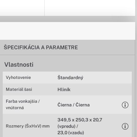
ŠPECIFIKÁCIA A PARAMETRE
Vlastnosti
Vyhotovenie
Štandardný
Materiál šasi
Hliník
Farba vonkajšia /
Čierna / Čierna
vnútorná
349,5 x 250,3 x 20,7
Rozmery (ŠxHxV) mm
(vpredu) /
23,0 (vzadu)