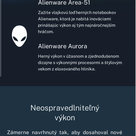
Alienware
Area-51
Zažite vlajkovú loď herných notebookov
Alienware, ktorá je nabitá inováciami
prinášajúc výkon aj tým najnáročnejším
hráčom.
Alienware Aurora
Herný výkon v úžasnom a zjednodušenom
dizajne s výkonnými procesormi a štýlovým
vekom z eloxovaného hliníka.
Neospravedlniteľný
výkon
Zámerne navrhnutý tak, aby dosahoval nové