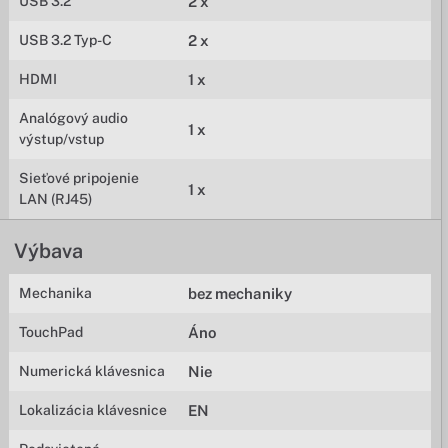
USB 3.2
2 x
USB 3.2 Typ-C
2 x
HDMI
1 x
Analógový audio
1 x
výstup/vstup
Sieťové pripojenie
1 x
LAN (RJ45)
Výbava
Mechanika
bez mechaniky
TouchPad
Áno
Numerická klávesnica
Nie
Lokalizácia klávesnice
EN