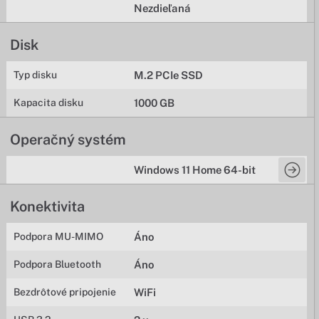
Nezdieľaná
Disk
Typ disku
M.2 PCIe SSD
Kapacita disku
1000 GB
Operačný systém
Windows 11 Home 64-bit
Konektivita
Podpora MU-MIMO
Áno
Podpora Bluetooth
Áno
Bezdrôtové pripojenie
WiFi