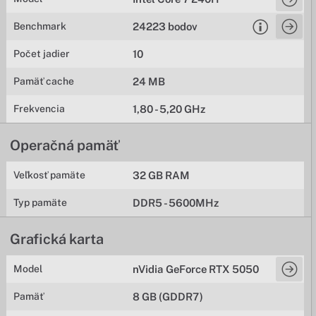
Benchmark
24223 bodov
Počet jadier
10
Pamäť cache
24 MB
Frekvencia
1,80 - 5,20 GHz
Operačná pamäť
Veľkosť pamäte
32 GB RAM
Typ pamäte
DDR5 - 5600MHz
Grafická karta
Model
nVidia GeForce RTX 5050
Pamäť
8 GB (GDDR7)