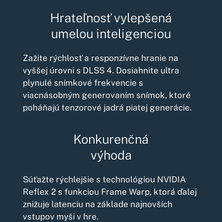
Hrateľnosť vylepšená
umelou inteligenciou
Zažite rýchlosť a responzívne hranie na
vyššej úrovni s DLSS 4. Dosiahnite ultra
plynulé snímkové frekvencie s
viacnásobným generovaním snímok, ktoré
poháňajú tenzorové jadrá piatej generácie.
Konkurenčná
výhoda
Súťažte rýchlejšie s technológiou NVIDIA
Reflex 2 s funkciou Frame Warp, ktorá ďalej
znižuje latenciu na základe najnovších
vstupov myši v hre.