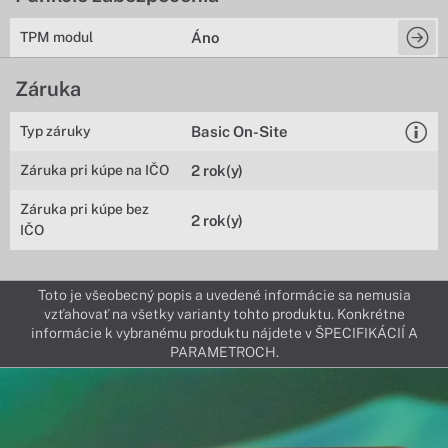
TPM modul
Áno
Záruka
Typ záruky
Basic On-Site
Záruka pri kúpe na IČO
2 rok(y)
Záruka pri kúpe bez
2 rok(y)
IČO
Toto je všeobecný popis a uvedené informácie sa nemusia
vzťahovať na všetky varianty tohto produktu. Konkrétne
informácie k vybranému produktu nájdete v ŠPECIFIKÁCIÍ A
PARAMETROCH.