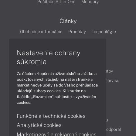
Počítače All-in-One
Monitory
Články
Obchodné informácie
Produkty
Technológie
Videá
Nastavenie ochrany
súkromia
Obsah
Ako nakupovať
Možnosti doručenia a platby
Za účelom zlepšenia užívateľského zážitku a
poskytovaných služieb na našej stránke a
Podpora a servis
Servisné služby
Cenník servisu
marketingové účely sa do Vášho prehliadača
ukladajú súbory cookies. Kliknutím na
tlačidlo „Rozumiem“ súhlasíte s využívaním
Kontakty
cookies.
043 4224 771
Obchodné oddelenie
Funkčné a technické cookies
Servisné oddelenie
Reklamácia tovaru
Analytické cookies
Diagnostiky online
TeamViewer (vzdialená podpora)
Marketingové a reklamné cookies