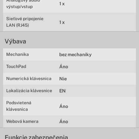
Analógový audio
1 x
výstup/vstup
Sieťové pripojenie
1 x
LAN (RJ45)
Výbava
Mechanika
bez mechaniky
TouchPad
Áno
Numerická klávesnica
Nie
Lokalizácia klávesnice
EN
Podsvietená
Áno
klávesnica
Webová kamera
Áno
Funkcie zabezpečenia