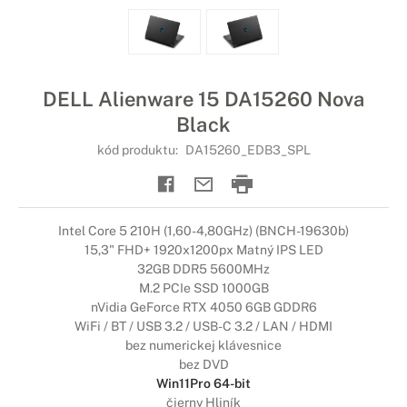
DELL Alienware 15 DA15260 Nova
Black
kód produktu:
DA15260_EDB3_SPL
Intel Core 5 210H (1,60-4,80GHz) (BNCH-19630b)
15,3" FHD+ 1920x1200px Matný IPS LED
32GB DDR5 5600MHz
M.2 PCIe SSD 1000GB
nVidia GeForce RTX 4050 6GB GDDR6
WiFi / BT / USB 3.2 / USB-C 3.2 / LAN / HDMI
bez numerickej klávesnice
bez DVD
Win11Pro 64-bit
čierny Hliník