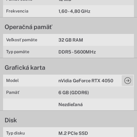
Frekvencia
1,60 - 4,80 GHz
Operačná pamäť
Veľkosť pamäte
32 GB RAM
Typ pamäte
DDR5 - 5600MHz
Grafická karta
Model
nVidia GeForce RTX 4050
Pamäť
6 GB (GDDR6)
Nezdieľaná
Disk
Typ disku
M.2 PCIe SSD