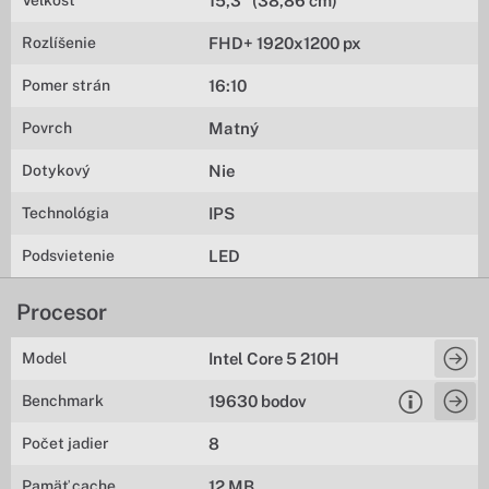
Veľkosť
15,3" (38,86 cm)
Rozlíšenie
FHD+ 1920x1200 px
Pomer strán
16:10
Povrch
Matný
Dotykový
Nie
Technológia
IPS
Podsvietenie
LED
Procesor
Model
Intel Core 5 210H
Benchmark
19630 bodov
Počet jadier
8
Pamäť cache
12 MB