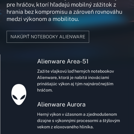
pre hráčov, ktorí hľadajú mobilný zážitok z
hrania bez kompromisu a zároveň rovnováhu
medzi výkonom a mobilitou.
NAKÚPIŤ NOTEBOOKY ALIENWARE
Alienware
Area-51
Zažite vlajkovú loď herných notebookov
Alienware, ktorá je nabitá inováciami
prinášajúc výkon aj tým najnáročnejším
hráčom.
Alienware Aurora
Herný výkon v úžasnom a zjednodušenom
dizajne s výkonnými procesormi a štýlovým
vekom z eloxovaného hliníka.