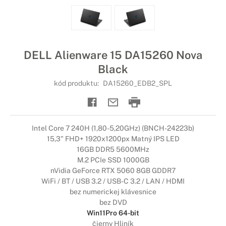
DELL Alienware 15 DA15260 Nova
Black
kód produktu:
DA15260_EDB2_SPL
Intel Core 7 240H (1,80-5,20GHz) (BNCH-24223b)
15,3" FHD+ 1920x1200px Matný IPS LED
16GB DDR5 5600MHz
M.2 PCIe SSD 1000GB
nVidia GeForce RTX 5060 8GB GDDR7
WiFi / BT / USB 3.2 / USB-C 3.2 / LAN / HDMI
bez numerickej klávesnice
bez DVD
Win11Pro 64-bit
čierny Hliník