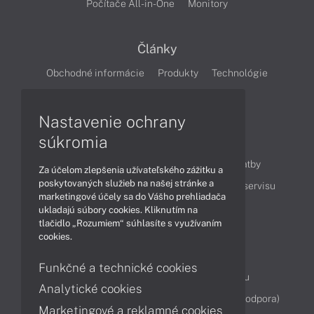
Počítače All-in-One
Monitory
Články
Obchodné informácie
Produkty
Technológie
Videá
Nastavenie ochrany
súkromia
Obsah
Ako nakupovať
Možnosti doručenia a platby
Za účelom zlepšenia užívateľského zážitku a
poskytovaných služieb na našej stránke a
Podpora a servis
Servisné služby
Cenník servisu
marketingové účely sa do Vášho prehliadača
ukladajú súbory cookies. Kliknutím na
tlačidlo „Rozumiem“ súhlasíte s využívaním
Kontakty
cookies.
043 4224 771
Obchodné oddelenie
Funkčné a technické cookies
Servisné oddelenie
Reklamácia tovaru
Analytické cookies
Diagnostiky online
TeamViewer (vzdialená podpora)
Marketingové a reklamné cookies