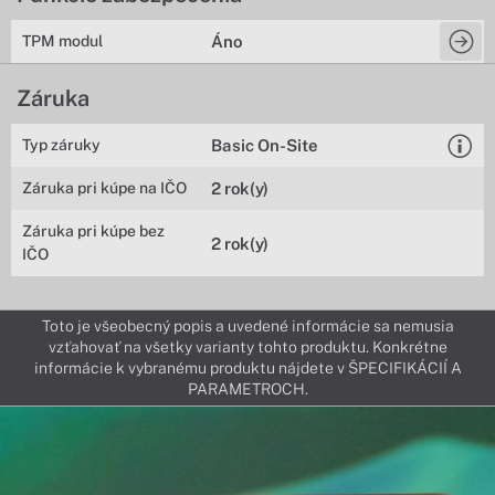
TPM modul
Áno
Záruka
Typ záruky
Basic On-Site
Záruka pri kúpe na IČO
2 rok(y)
Záruka pri kúpe bez
2 rok(y)
IČO
Toto je všeobecný popis a uvedené informácie sa nemusia
vzťahovať na všetky varianty tohto produktu. Konkrétne
informácie k vybranému produktu nájdete v ŠPECIFIKÁCIÍ A
PARAMETROCH.