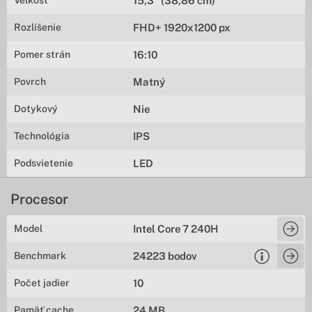
Veľkosť
15,3" (38,86 cm)
Rozlíšenie
FHD+ 1920x1200 px
Pomer strán
16:10
Povrch
Matný
Dotykový
Nie
Technológia
IPS
Podsvietenie
LED
Procesor
Model
Intel Core 7 240H
Benchmark
24223 bodov
Počet jadier
10
Pamäť cache
24 MB