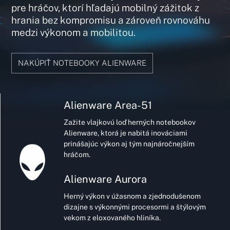
pre hráčov, ktorí hľadajú mobilný zážitok z
hrania bez kompromisu a zároveň rovnováhu
medzi výkonom a mobilitou.
NAKÚPIŤ NOTEBOOKY ALIENWARE
Alienware
Area-51
Zažite vlajkovú loď herných notebookov
Alienware, ktorá je nabitá inováciami
prinášajúc výkon aj tým najnáročnejším
hráčom.
Alienware Aurora
Herný výkon v úžasnom a zjednodušenom
dizajne s výkonnými procesormi a štýlovým
vekom z eloxovaného hliníka.