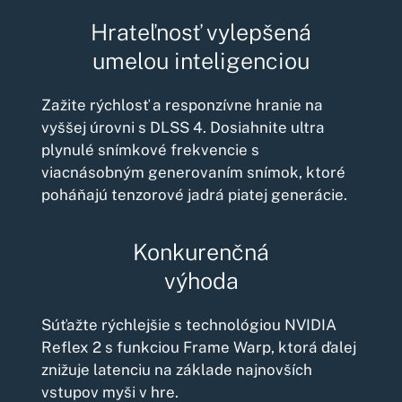
Hrateľnosť vylepšená
umelou inteligenciou
Zažite rýchlosť a responzívne hranie na
vyššej úrovni s DLSS 4. Dosiahnite ultra
plynulé snímkové frekvencie s
viacnásobným generovaním snímok, ktoré
poháňajú tenzorové jadrá piatej generácie.
Konkurenčná
výhoda
Súťažte rýchlejšie s technológiou NVIDIA
Reflex 2 s funkciou Frame Warp, ktorá ďalej
znižuje latenciu na základe najnovších
vstupov myši v hre.