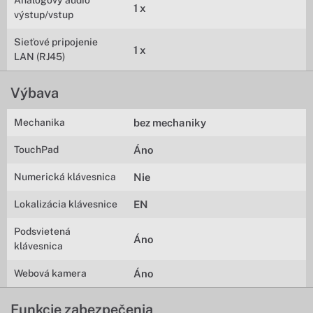
Analógový audio
1 x
výstup/vstup
Sieťové pripojenie
1 x
LAN (RJ45)
Výbava
Mechanika
bez mechaniky
TouchPad
Áno
Numerická klávesnica
Nie
Lokalizácia klávesnice
EN
Podsvietená
Áno
klávesnica
Webová kamera
Áno
Funkcie zabezpečenia