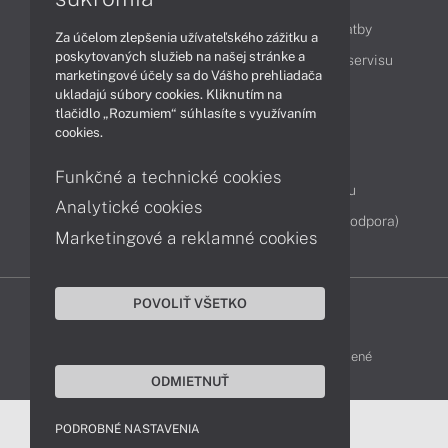
Ako nakupovať
Možnosti doručenia a platby
Za účelom zlepšenia užívateľského zážitku a
poskytovaných služieb na našej stránke a
Podpora a servis
Servisné služby
Cenník servisu
marketingové účely sa do Vášho prehliadača
ukladajú súbory cookies. Kliknutím na
tlačidlo „Rozumiem“ súhlasíte s využívaním
Kontakty
cookies.
043 4224 771
Obchodné oddelenie
Funkčné a technické cookies
Servisné oddelenie
Reklamácia tovaru
Analytické cookies
Diagnostiky online
TeamViewer (vzdialená podpora)
Marketingové a reklamné cookies
POVOLIŤ VŠETKO
DELL-SHOP © 2011 - 2026 Všetky práva vyhradené
ODMIETNUŤ
PODROBNÉ NASTAVENIA