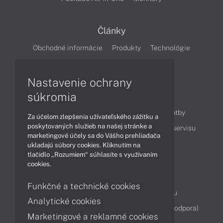
Články
Obchodné informácie
Produkty
Technológie
Videá
Nastavenie ochrany
súkromia
Obsah
Ako nakupovať
Možnosti doručenia a platby
Za účelom zlepšenia užívateľského zážitku a
poskytovaných služieb na našej stránke a
Podpora a servis
Servisné služby
Cenník servisu
marketingové účely sa do Vášho prehliadača
ukladajú súbory cookies. Kliknutím na
tlačidlo „Rozumiem“ súhlasíte s využívaním
Kontakty
cookies.
043 4224 771
Obchodné oddelenie
Funkčné a technické cookies
Servisné oddelenie
Reklamácia tovaru
Analytické cookies
Diagnostiky online
TeamViewer (vzdialená podpora)
Marketingové a reklamné cookies