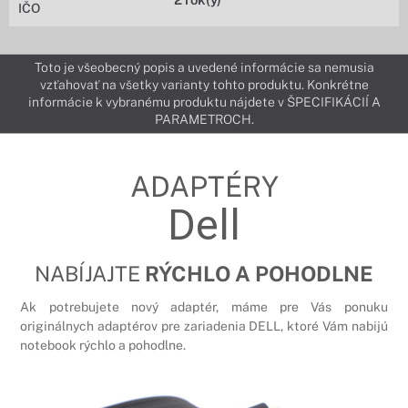
IČO
Toto je všeobecný popis a uvedené informácie sa nemusia
vzťahovať na všetky varianty tohto produktu. Konkrétne
informácie k vybranému produktu nájdete v ŠPECIFIKÁCIÍ A
PARAMETROCH.
ADAPTÉRY
Dell
NABÍJAJTE
RÝCHLO A POHODLNE
Ak potrebujete nový adaptér, máme pre Vás ponuku
originálnych adaptérov pre zariadenia DELL, ktoré Vám nabijú
notebook rýchlo a pohodlne.