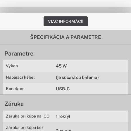
VIAC INFORMÁCIÍ
ŠPECIFIKÁCIA A PARAMETRE
Parametre
Výkon
45 W
Napájací kábel
(je súčasťou balenia)
Konektor
USB-C
Záruka
Záruka pri kúpe na IČO
1 rok(y)
Záruka pri kúpe bez
2 rok(y)