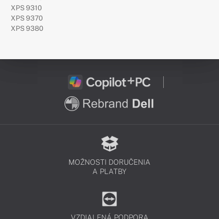
XPS 9310
XPS 9370
XPS 9380
MOŽNOSTI DORUČENIA
A PLATBY
VZDIALENÁ PODPORA