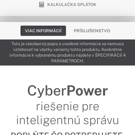
KALKULAČKA SPLÁTOK
VIAC INFORMÁCIÍ
PRÍSLUŠENSTVO
Toto je všeobecný popis a uvedené informácie sa nemusia
vzťahovať na všetky varianty tohto produktu. Konkrétne
informácie k vybranému produktu nájdete v ŠPECIFIKÁCIÍ A
PARAMETROCH.
Cyber
Power
riešenie pre
inteligentnú správu