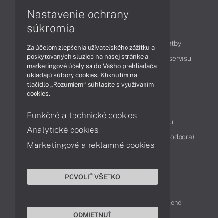
Nastavenie ochrany
súkromia
Obsah
Ako nakupovať
Možnosti doručenia a platby
Za účelom zlepšenia užívateľského zážitku a
poskytovaných služieb na našej stránke a
Podpora a servis
Servisné služby
Cenník servisu
marketingové účely sa do Vášho prehliadača
ukladajú súbory cookies. Kliknutím na
tlačidlo „Rozumiem“ súhlasíte s využívaním
Kontakty
cookies.
043 4224 771
Obchodné oddelenie
Funkčné a technické cookies
Servisné oddelenie
Reklamácia tovaru
Analytické cookies
Diagnostiky online
TeamViewer (vzdialená podpora)
Marketingové a reklamné cookies
POVOLIŤ VŠETKO
DELL-SHOP © 2011 - 2026 Všetky práva vyhradené
ODMIETNUŤ