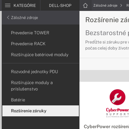
KATEGÓRIE
DELL-SHOP
Záložné zdroje
R
Záložné zdroje
Rozšírenie z
Bezstarostné 
Prevedenie TOWER
Predĺžte si záruku pre
Prevedenie RACK
počas celej doby život
Rozšírujúce batériové moduly
Rozvodné jednotky PDU
Rozšírujúce moduly a
príslušenstvo
Batérie
Rozšírenie záruky
CyberPower rozšíren