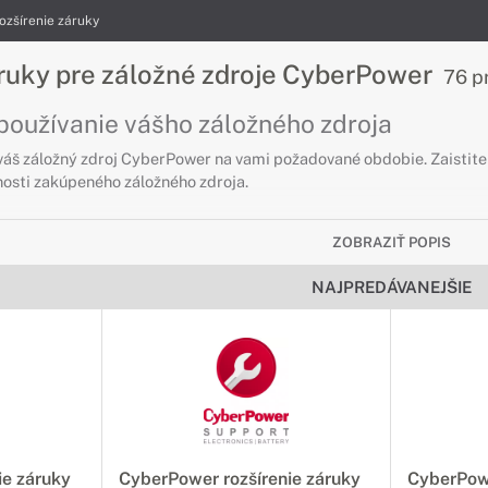
ozšírenie záruky
áruky pre záložné zdroje CyberPower
76 p
používanie vášho záložného zdroja
 váš záložný zdroj CyberPower na vami požadované obdobie. Zaistit
nosti zakúpeného záložného zdroja.
ZOBRAZIŤ POPIS
NAJPREDÁVANEJŠIE
ie záruky
CyberPower rozšírenie záruky
CyberPowe