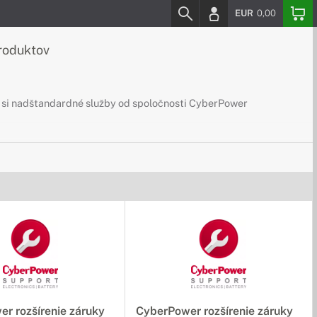
EUR
0,00
roduktov
e si nadštandardné služby od spoločnosti CyberPower
r rozšírenie záruky
CyberPower rozšírenie záruky