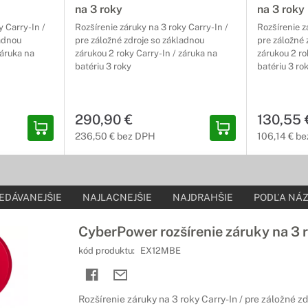
na 3 roky
na 3 roky
y Carry-In /
Rozšírenie záruky na 3 roky Carry-In /
Rozšírenie z
ladnou
pre záložné zdroje so základnou
pre záložné 
záruka na
zárukou 2 roky Carry-In / záruka na
zárukou 2 ro
batériu 3 roky
batériu 3 ro
290,90 €
130,55 
236,50 € bez DPH
106,14 € b
EDÁVANEJŠIE
NAJLACNEJŠIE
NAJDRAHŠIE
PODĽA NÁZ
CyberPower rozšírenie záruky na 3 
kód produktu:
EX12MBE
Rozšírenie záruky na 3 roky Carry-In / pre záložné z