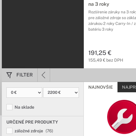
na 3 roky
Rozšírenie záruky na 3 rok
pre záložné zdroje so zák
zárukou 2 roky Carry-In / 
batériu 3 roky
191,25 €
155,49 € bez DPH
FILTER
NAJNOVŠIE
NAJPR
Na sklade
URČENÉ PRE PRODUKTY
záložné zdroje
(76)