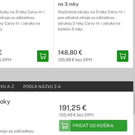
na 3 roky
áruky na 3 roky Carry-In /
Rozšírenie záruky na 3 roky Carry-In /
zdroje so základnou
pre záložné zdroje so základnou
ky Carry-In / záruka na
zárukou 2 roky Carry-In / záruka na
ky
batériu 3 roky
€
148,80 €
ez DPH
120,98 € bez DPH
VU A-Z
PODĽA NÁZVU Z-A
roky
191,25 €
155,49 € bez DPH
PRIDAŤ DO KOŠÍKA
droje so základnou