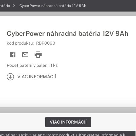
atérie
CyberPower náhradná batéria 12V 9Ah
CyberPower náhradná batéria 12V 9Ah
kód produktu:
RBP0090
Počet batérií v balení: 1 ks
VIAC INFORMÁCIÍ
VIAC INFORMÁCIÍ
ovať na všetky varianty tohto produktu. Konkrétne informácie k