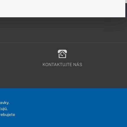
KONTAKTUJTE NÁS
avky.
ujú,
rebujete