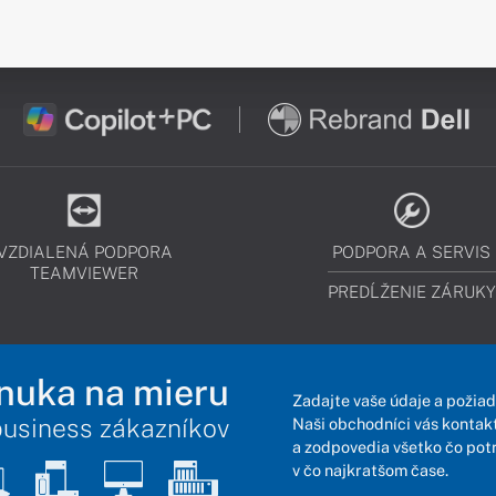
VZDIALENÁ PODPORA
PODPORA A SERVIS
TEAMVIEWER
PREDĹŽENIE ZÁRUKY
nuka na mieru
Zadajte vaše údaje a požiad
business zákazníkov
Naši obchodníci vás kontakt
a zodpovedia všetko čo pot
v čo najkratšom čase.