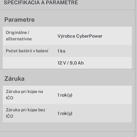
ŠPECIFIKÁCIA A PARAMETRE
Parametre
Originálne /
Výrobca CyberPower
allternatívne
Počet batérií v balení
1 ks
12 V / 9,0 Ah
Záruka
Záruka pri kúpe na
1 rok(y)
IČO
Záruka pri kúpe bez
1 rok(y)
IČO