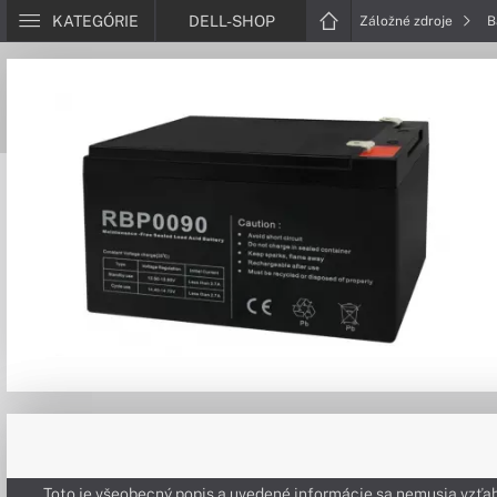
KATEGÓRIE
DELL-SHOP
Záložné zdroje
B
Toto je všeobecný popis a uvedené informácie sa nemusia vzťah