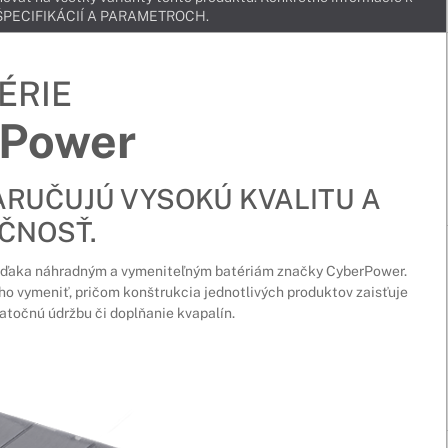
v ŠPECIFIKÁCIÍ A PARAMETROCH.
ÉRIE
Power
ARUČUJÚ VYSOKÚ KVALITU A
ČNOSŤ.
, vďaka náhradným a vymeniteľným batériám značky CyberPower.
ho vymeniť, pričom konštrukcia jednotlivých produktov zaisťuje
točnú údržbu či doplňanie kvapalín.