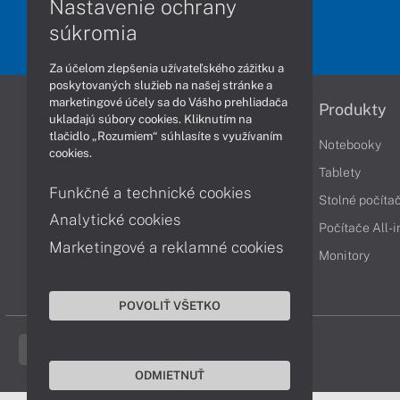
Nastavenie ochrany
súkromia
Za účelom zlepšenia užívateľského zážitku a
poskytovaných služieb na našej stránke a
marketingové účely sa do Vášho prehliadača
Informácie
Produkty
ukladajú súbory cookies. Kliknutím na
tlačidlo „Rozumiem“ súhlasíte s využívaním
Obchodné podmienky
Notebooky
cookies.
Reklamačné podmienky
Tablety
Funkčné a technické cookies
Ochrana osobných údajov
Stolné počíta
Analytické cookies
Vrátenie tovaru
Počítače All-
Marketingové a reklamné cookies
Vyhlásenie o prístupnosti
Monitory
Cookies
POVOLIŤ VŠETKO
ODMIETNUŤ