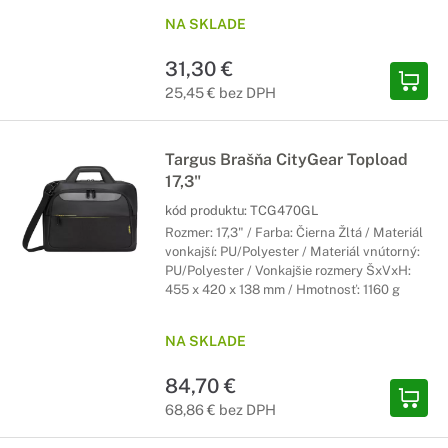
NA SKLADE
31,30 €
25,45 € bez DPH
Targus Brašňa CityGear Topload
17,3"
kód produktu:
TCG470GL
Rozmer: 17,3" / Farba: Čierna Žltá / Materiál
vonkajší: PU/Polyester / Materiál vnútorný:
PU/Polyester / Vonkajšie rozmery ŠxVxH:
455 x 420 x 138 mm / Hmotnosť: 1160 g
NA SKLADE
84,70 €
68,86 € bez DPH