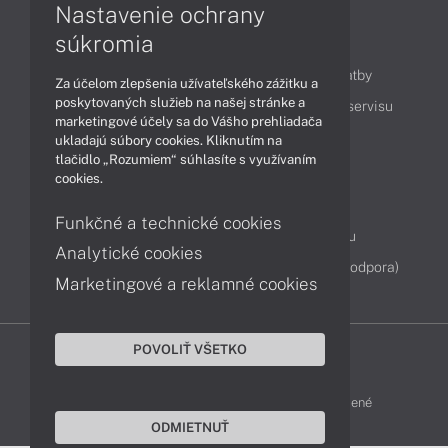
Nastavenie ochrany
súkromia
Obsah
Ako nakupovať
Možnosti doručenia a platby
Za účelom zlepšenia užívateľského zážitku a
poskytovaných služieb na našej stránke a
Podpora a servis
Servisné služby
Cenník servisu
marketingové účely sa do Vášho prehliadača
ukladajú súbory cookies. Kliknutím na
tlačidlo „Rozumiem“ súhlasíte s využívaním
Kontakty
cookies.
043 4224 771
Obchodné oddelenie
Funkčné a technické cookies
Servisné oddelenie
Reklamácia tovaru
Analytické cookies
Diagnostiky online
TeamViewer (vzdialená podpora)
Marketingové a reklamné cookies
POVOLIŤ VŠETKO
DELL-SHOP © 2011 - 2026 Všetky práva vyhradené
ODMIETNUŤ