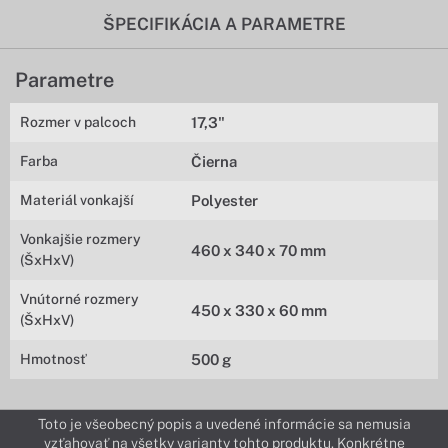
ŠPECIFIKÁCIA A PARAMETRE
Parametre
Rozmer v palcoch
17,3"
Farba
Čierna
Materiál vonkajší
Polyester
Vonkajšie rozmery
460 x 340 x 70 mm
(ŠxHxV)
Vnútorné rozmery
450 x 330 x 60 mm
(ŠxHxV)
Hmotnosť
500 g
Toto je všeobecný popis a uvedené informácie sa nemusia
vzťahovať na všetky varianty tohto produktu. Konkrétne