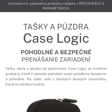
informácie k vybranému produktu nájdete v ŠPECIFIKÁCIÍ A
PARAMETROCH.
TAŠKY A PÚZDRA
Case Logic
POHODLNÉ A BEZPEČNÉ
PRENÁŠANIE ZARIADENÍ
Tašky, obaly a púzdra od spoločnosti Case Logic sú kvalitné
produkty, ktoré ti pomôžu prenášať svoje zariadenie bezpečne
a pohodlne. Na výber máš z mnohých skvelých materiálov,
ktoré sú zárukou kvality.