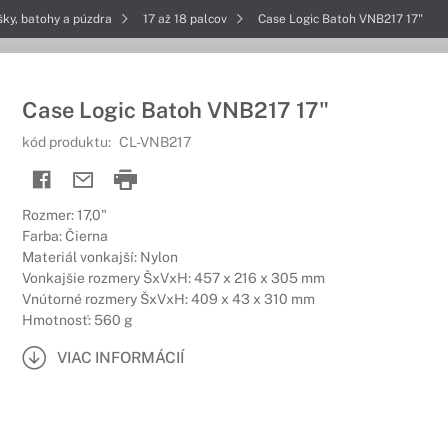
šky, batohy a púzdra
17 až 18 palcov
Case Logic Batoh VNB217 17"
Case Logic Batoh VNB217 17"
kód produktu:
CL-VNB217
Rozmer: 17,0"
Farba: Čierna
Materiál vonkajší: Nylon
Vonkajšie rozmery ŠxVxH: 457 x 216 x 305 mm
Vnútorné rozmery ŠxVxH: 409 x 43 x 310 mm
Hmotnosť: 560 g
VIAC INFORMÁCIÍ