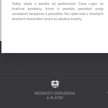
Tašky, obaly a púzdra od spoločnosti Case Logic sú
kvalitné produkty, ktoré ti pomôžu prenášať svoje
zariadenie bezpečne a pohodlne. Na výber máš z mnohých
skvelých materiálov, ktoré sú zárukou kvality.
MOŽNOSTI DORUČENIA
A PLATBY