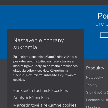
Po
pre 
Nastavenie ochrany
súkromia
Za účelom zlepšenia užívateľského zážitku a
poskytovaných služieb na našej stránke a
marketingové účely sa do Vášho prehliadača
Informácie
Produkty
ukladajú súbory cookies. Kliknutím na
tlačidlo „Rozumiem“ súhlasíte s využívaním
Obchodné podmienky
Notebooky
cookies.
Reklamačné podmienky
Tablety
Funkčné a technické cookies
Ochrana osobných údajov
Stolné počíta
Analytické cookies
Vrátenie tovaru
Počítače All-
Marketingové a reklamné cookies
Vyhlásenie o prístupnosti
Monitory