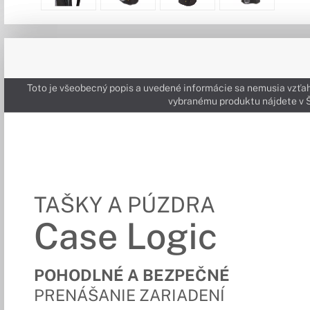
Toto je všeobecný popis a uvedené informácie sa nemusia vzťah
vybranému produktu nájdete 
TAŠKY A PÚZDRA
Case Logic
POHODLNÉ A BEZPEČNÉ
PRENÁŠANIE ZARIADENÍ