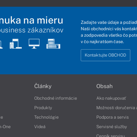
nuka na mieru
Zadajte vaše údaje a požiad
business zákazníkov
Naši obchodníci vás kontakt
a zodpovedia všetko čo pot
v čo najkratšom čase.
Kontaktujte OBCHOD
Články
Obsah
Obchodné informácie
Ako nakupovať
Produkty
Možnosti doručenia 
če
Technológie
Podpora a servis
in-One
Videá
Servisné služby
Cenník servisu