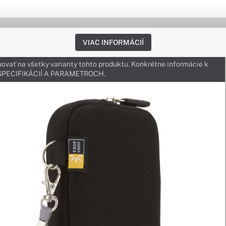
VIAC INFORMÁCIÍ
ovať na všetky varianty tohto produktu. Konkrétne informácie k
v ŠPECIFIKÁCIÍ A PARAMETROCH.