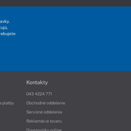
avky.
ujú,
rebujete
Kontakty
043 4224 771
a platby
Obchodné oddelenie
Servisné oddelenie
Reklamácia tovaru
Diagnostiky online