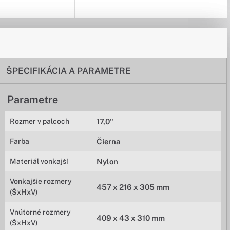
ŠPECIFIKÁCIA A PARAMETRE
Parametre
Rozmer v palcoch
17,0"
Farba
Čierna
Materiál vonkajší
Nylon
Vonkajšie rozmery
457 x 216 x 305 mm
(ŠxHxV)
Vnútorné rozmery
409 x 43 x 310 mm
(ŠxHxV)