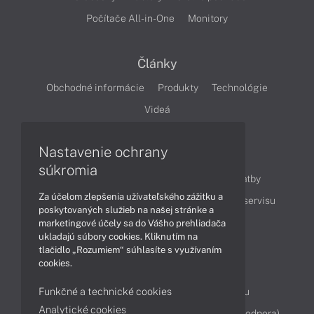
Počítače All-in-One
Monitory
Články
Obchodné informácie
Produkty
Technológie
Videá
Nastavenie ochrany
Obsah
súkromia
Ako nakupovať
Možnosti doručenia a platby
Za účelom zlepšenia užívateľského zážitku a
Podpora a servis
Servisné služby
Cenník servisu
poskytovaných služieb na našej stránke a
marketingové účely sa do Vášho prehliadača
ukladajú súbory cookies. Kliknutím na
Kontakty
tlačidlo „Rozumiem“ súhlasíte s využívaním
cookies.
043 4224 771
Obchodné oddelenie
Funkčné a technické cookies
Servisné oddelenie
Reklamácia tovaru
Analytické cookies
Diagnostiky online
TeamViewer (vzdialená podpora)