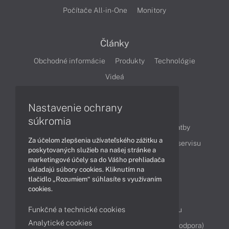
Počítače All-in-One
Monitory
Články
Obchodné informácie
Produkty
Technológie
Videá
Nastavenie ochrany
Obsah
súkromia
Ako nakupovať
Možnosti doručenia a platby
Za účelom zlepšenia užívateľského zážitku a
Podpora a servis
Servisné služby
Cenník servisu
poskytovaných služieb na našej stránke a
marketingové účely sa do Vášho prehliadača
ukladajú súbory cookies. Kliknutím na
Kontakty
tlačidlo „Rozumiem“ súhlasíte s využívaním
cookies.
043 4224 771
Obchodné oddelenie
Funkčné a technické cookies
Servisné oddelenie
Reklamácia tovaru
Analytické cookies
Diagnostiky online
TeamViewer (vzdialená podpora)