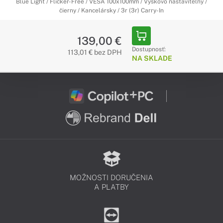
Blue Light / Flicker-Free / VESA 100x100mm / Výškovo nastaviteľný /
čierny / Kancelársky / 3r (3r) Carry-In
139,00 €
Dostupnosť:
113,01 € bez DPH
NA SKLADE
MOŽNOSTI DORUČENIA
A PLATBY