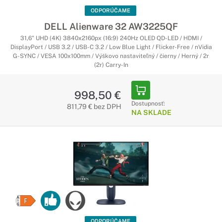
ODPORÚČAME
DELL Alienware 32 AW3225QF
31,6" UHD (4K) 3840x2160px (16:9) 240Hz OLED QD-LED / HDMI /
DisplayPort / USB 3.2 / USB-C 3.2 / Low Blue Light / Flicker-Free / nVidia
G-SYNC / VESA 100x100mm / Výškovo nastaviteľný / čierny / Herný / 2r
(2r) Carry-In
998,50 €
Dostupnosť:
811,79 € bez DPH
NA SKLADE
ODPORÚČAME