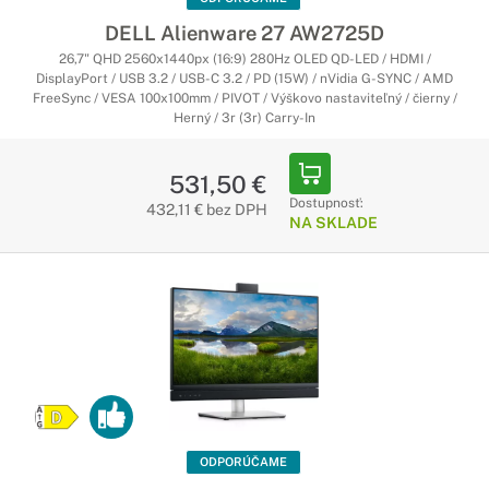
DELL Alienware 27 AW2725D
26,7" QHD 2560x1440px (16:9) 280Hz OLED QD-LED / HDMI /
DisplayPort / USB 3.2 / USB-C 3.2 / PD (15W) / nVidia G-SYNC / AMD
FreeSync / VESA 100x100mm / PIVOT / Výškovo nastaviteľný / čierny /
Herný / 3r (3r) Carry-In
531,50 €
Dostupnosť:
432,11 € bez DPH
NA SKLADE
ODPORÚČAME