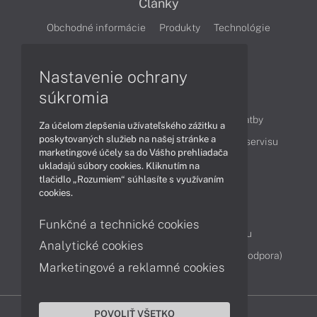
Články
Obchodné informácie
Produkty
Technológie
Videá
Nastavenie ochrany
súkromia
Obsah
Ako nakupovať
Možnosti doručenia a platby
Za účelom zlepšenia užívateľského zážitku a
poskytovaných služieb na našej stránke a
Podpora a servis
Servisné služby
Cenník servisu
marketingové účely sa do Vášho prehliadača
ukladajú súbory cookies. Kliknutím na
tlačidlo „Rozumiem“ súhlasíte s využívaním
Kontakty
cookies.
043 4224 771
Obchodné oddelenie
Funkčné a technické cookies
Servisné oddelenie
Reklamácia tovaru
Analytické cookies
Diagnostiky online
TeamViewer (vzdialená podpora)
Marketingové a reklamné cookies
POVOLIŤ VŠETKO