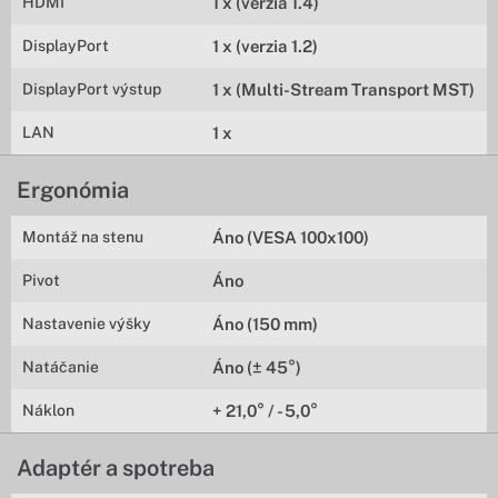
HDMI
1 x (verzia 1.4)
DisplayPort
1 x (verzia 1.2)
DisplayPort výstup
1 x (Multi-Stream Transport MST)
LAN
1 x
Ergonómia
Montáž na stenu
Áno (VESA 100x100)
Pivot
Áno
Nastavenie výšky
Áno (150 mm)
Natáčanie
Áno (± 45°)
Náklon
+ 21,0° / - 5,0°
Adaptér a spotreba