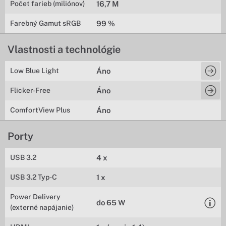
Počet farieb (miliónov)
16,7 M
Farebný Gamut sRGB
99 %
Vlastnosti a technológie
Low Blue Light
Áno
Flicker-Free
Áno
ComfortView Plus
Áno
Porty
USB 3.2
4 x
USB 3.2 Typ-C
1 x
Power Delivery
do 65 W
(externé napájanie)