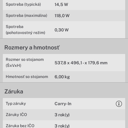
Spotreba (typická)
14,5 W
Spotreba (maximálna)
118,0 W
Spotreba
0,30 W
(pohotovostný režim)
Rozmery a hmotnosť
Rozmer so stojanom
537,8 x 496,1 - x 179,6 mm
(ŠxVxH)
Hmotnosť so stojanom
6,00 kg
Záruka
Typ záruky
Carry-In
Záruky IČO
3 rok(y)
Záruka bez IČO
3 rok(y)