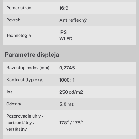
Pomer strán
16:9
Povrch
Antireflexný
IPS
Technológia
WLED
Parametre displeja
Rozostup bodov (mm)
0,2745
Kontrast (typický)
1000 : 1
Jas
250 cd/m2
Odozva
5,0 ms
Pozorovacie uhly -
horizontálny /
178° / 178°
vertikálny