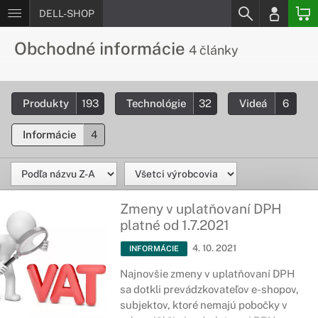
DELL-SHOP
Obchodné informácie
4 články
Produkty
193
Technológie
32
Videá
6
Informácie
4
Zmeny v uplatňovaní DPH
platné od 1.7.2021
4. 10. 2021
INFORMÁCIE
Najnovšie zmeny v uplatňovaní DPH
sa dotkli prevádzkovateľov e-shopov,
subjektov, ktoré nemajú pobočky v