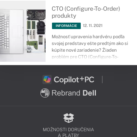
CTO (Configure-To-Order)
produkty
12. 11. 2021
INFORMÁCIE
Možnosť upravenia hardvéru podľa
svojej predstavy ešte predtým ako si
kúpite nové zariadenie? Žiaden
problém pre CTO (Configure-To-
Order) produkty, teda samozrejme
pokiaľ to umožňuje aj konkrétna
konfigurácia.
MOŽNOSTI DORUČENIA
A PLATBY