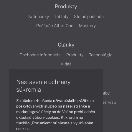
Produkty
Notebooky
Tablety
Stolné počítače
Počítače All-in-One
Monitory
Články
Obchodné informácie
Produkty
Technológie
Videá
Nastavenie ochrany
Obsah
súkromia
Ako nakupovať
Možnosti doručenia a platby
Za účelom zlepšenia užívateľského zážitku a
Podpora a servis
Servisné služby
Cenník servisu
poskytovaných služieb na našej stránke a
marketingové účely sa do Vášho prehliadača
ukladajú súbory cookies. Kliknutím na
Kontakty
tlačidlo „Rozumiem“ súhlasíte s využívaním
cookies.
043 4224 771
Obchodné oddelenie