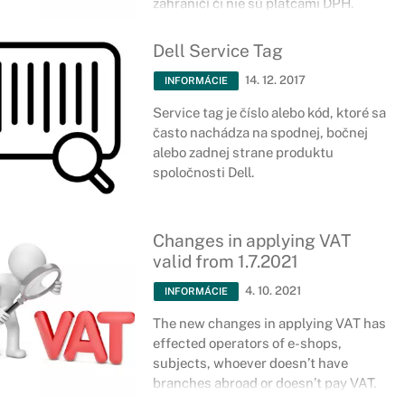
zahraničí či nie sú platcami DPH.
Dell Service Tag
14. 12. 2017
INFORMÁCIE
Service tag je číslo alebo kód, ktoré sa
často nachádza na spodnej, bočnej
alebo zadnej strane produktu
spoločnosti Dell.
Changes in applying VAT
valid from 1.7.2021
4. 10. 2021
INFORMÁCIE
The new changes in applying VAT has
effected operators of e-shops,
subjects, whoever doesn’t have
branches abroad or doesn’t pay VAT.