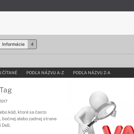
Informácie
4
 ČÍTANÉ
PODĽA NÁZVU A-Z
PODĽA NÁZVU Z-A
 Tag
 2017
lebo kód, ktoré sa často
 bočnej alebo zadnej strane
 Dell.