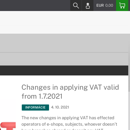
EUR
0,00
Changes in applying VAT valid
from 1.7.2021
4. 10. 2021
INFORMÁCIE
The new changes in applying VAT has effected
operators of e-shops, subjects, whoever doesn’t