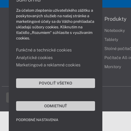
Za účelom zlepšenia užívateľského zážitku a
poskytovaných služieb na našej stránke a
Informácie
Produkty
marketingové účely sa do Vášho prehliadača
ukladajú súbory cookies. Kliknutím na
Obchodné podmienky
Notebooky
tlačidlo „Rozumiem“ súhlasíte s využívaním
cookies.
Reklamačné podmienky
Tablety
Ochrana osobných údajov
Stolné počíta
Funkčné a technické cookies
Analytické cookies
Vrátenie tovaru
Počítače All-
Marketingové a reklamné cookies
Vyhlásenie o prístupnosti
Monitory
Cookies
POVOLIŤ VŠETKO
ODMIETNUŤ
PODROBNÉ NASTAVENIA