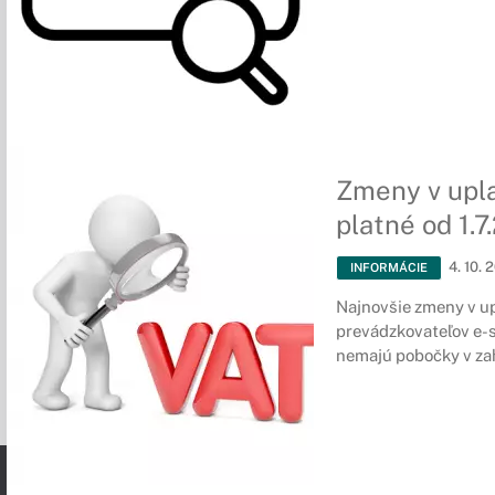
Zmeny v upl
platné od 1.7
4. 10. 
INFORMÁCIE
Najnovšie zmeny v up
prevádzkovateľov e-s
nemajú pobočky v zah