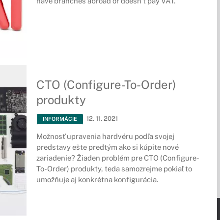
have branches abroad or doesn’t pay VAT.
CTO (Configure-To-Order)
produkty
12. 11. 2021
INFORMÁCIE
Možnosť upravenia hardvéru podľa svojej
predstavy ešte predtým ako si kúpite nové
zariadenie? Žiaden problém pre CTO (Configure-
To-Order) produkty, teda samozrejme pokiaľ to
umožňuje aj konkrétna konfigurácia.