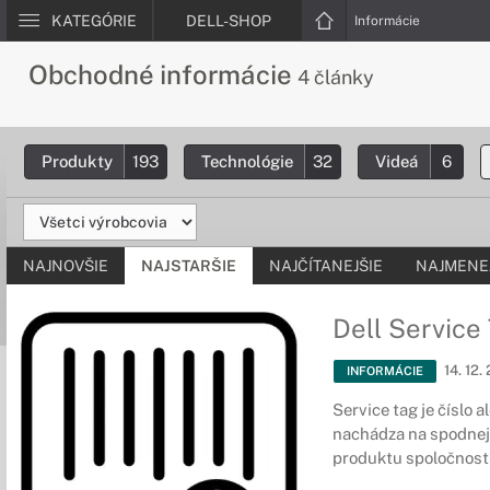
KATEGÓRIE
DELL-SHOP
Informácie
Obchodné informácie
4 články
Produkty
193
Technológie
32
Videá
6
NAJNOVŠIE
NAJSTARŠIE
NAJČÍTANEJŠIE
NAJMENEJ
Dell Service
14. 12.
INFORMÁCIE
Service tag je číslo a
nachádza na spodnej,
produktu spoločnosti