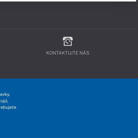
KONTAKTUJTE NÁS
avky.
ujú,
rebujete