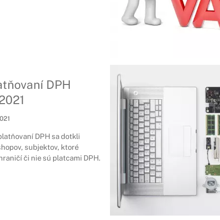
atňovaní DPH
.2021
2021
latňovaní DPH sa dotkli
hopov, subjektov, ktoré
raničí či nie sú platcami DPH.