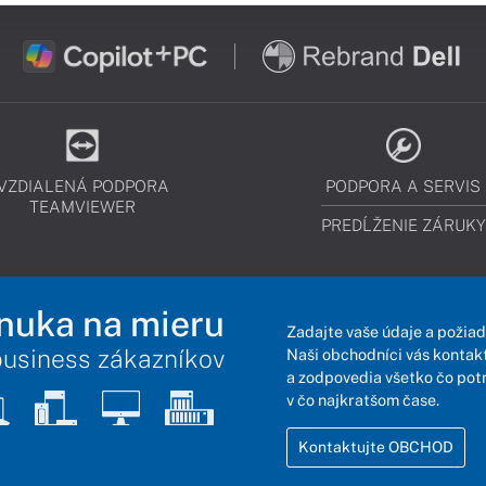
VZDIALENÁ PODPORA
PODPORA A SERVIS
TEAMVIEWER
PREDĹŽENIE ZÁRUKY
nuka na mieru
Zadajte vaše údaje a požiad
business zákazníkov
Naši obchodníci vás kontakt
a zodpovedia všetko čo pot
v čo najkratšom čase.
Kontaktujte OBCHOD