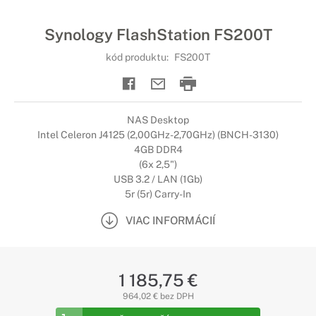
Synology FlashStation FS200T
kód produktu:
FS200T
NAS Desktop
Intel Celeron J4125 (2,00GHz-2,70GHz) (BNCH-3130)
4GB DDR4
(6x 2,5")
USB 3.2 / LAN (1Gb)
5r (5r) Carry-In
VIAC INFORMÁCIÍ
1 185,75 €
964,02 € bez DPH