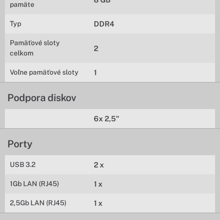
pamäte
Typ
DDR4
Pamäťové sloty
2
celkom
Voľne pamäťové sloty
1
Podpora diskov
6x 2,5"
Porty
USB 3.2
2 x
1Gb LAN (RJ45)
1 x
2,5Gb LAN (RJ45)
1 x