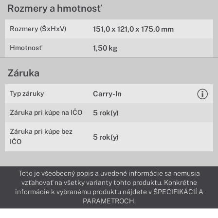
Rozmery a hmotnosť
Rozmery (ŠxHxV)
151,0 x 121,0 x 175,0 mm
Hmotnosť
1,50 kg
Záruka
Typ záruky
Carry-In
Záruka pri kúpe na IČO
5 rok(y)
Záruka pri kúpe bez
5 rok(y)
IČO
Toto je všeobecný popis a uvedené informácie sa nemusia
vzťahovať na všetky varianty tohto produktu. Konkrétne
informácie k vybranému produktu nájdete v ŠPECIFIKÁCIÍ A
PARAMETROCH.