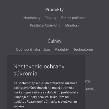
Produkty
Notebooky
Tablety
Stolné počítače
Počítače All-in-One
Monitory
Články
Obchodné informácie
Produkty
Technológie
Videá
Nastavenie ochrany
súkromia
Obsah
Ako nakupovať
Možnosti doručenia a platby
Za účelom zlepšenia užívateľského zážitku a
poskytovaných služieb na našej stránke a
Podpora a servis
Servisné služby
Cenník servisu
marketingové účely sa do Vášho prehliadača
ukladajú súbory cookies. Kliknutím na
tlačidlo „Rozumiem“ súhlasíte s využívaním
Kontakty
cookies.