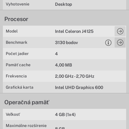
Vyhotovenie
Desktop
Procesor
Model
Intel Celeron J4125
Benchmark
3130 bodov
Počet jadier
4
Pamäť cache
4,00 MB
Frekvencia
2,00 GHz - 2,70 GHz
Grafická karta
Intel UHD Graphics 600
Operačná pamäť
Veľkosť
4 GB (1x4)
Maximálne rozšírenie
8 GB