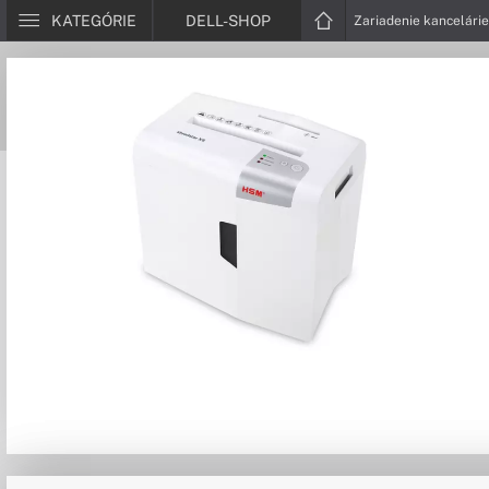
KATEGÓRIE
DELL-SHOP
Zariadenie kancelári