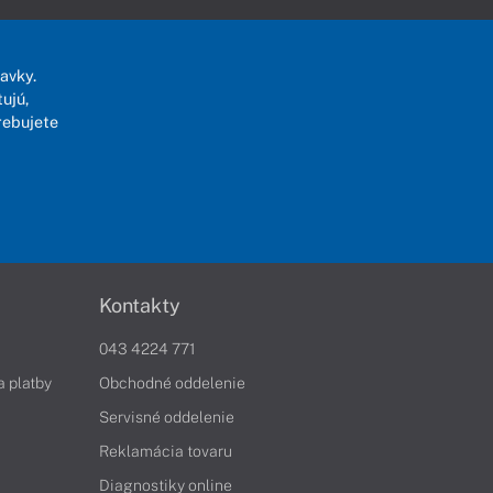
avky.
ujú,
rebujete
Kontakty
043 4224 771
a platby
Obchodné oddelenie
Servisné oddelenie
Reklamácia tovaru
Diagnostiky online