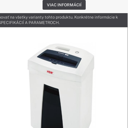
VIAC INFORMÁCIÍ
ovať na všetky varianty tohto produktu. Konkrétne informácie k
v ŠPECIFIKÁCIÍ A PARAMETROCH.