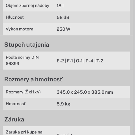
Objem zbernej nádoby
18 l
Hlučnosť
58 dB
Výkon motora
250 W
Stupeň utajenia
Podľa normy DIN
E-2 | F-1 | O-1 | P-4 | T-2
66399
Rozmery a hmotnosť
Rozmery (ŠxHxV)
345,0 x 245,0 x 385,0 mm
Hmotnosť
5,9 kg
Záruka
Záruka pri kúpe na