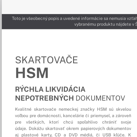
Toto je všeobecný popis a uvedené informácie sa nemusia vzťah
vybranému produktu nájdete 
SKARTOVAČE
HSM
RÝCHLA LIKVIDÁCIA
NEPOTREBNÝCH
DOKUMENTOV
Kvalitné skartovače nemeckej značky HSM sú skvelou
voľbou pre domácnosti, kancelárie či priemysel, a zároveň
pre všetkých, ktorí chcú spoľahlivo chrániť svoje
údaje. Dokážu skartovať okrem papierových dokumentov
aj plastové karty, CD a DVD médiá, či USB kľúče. K