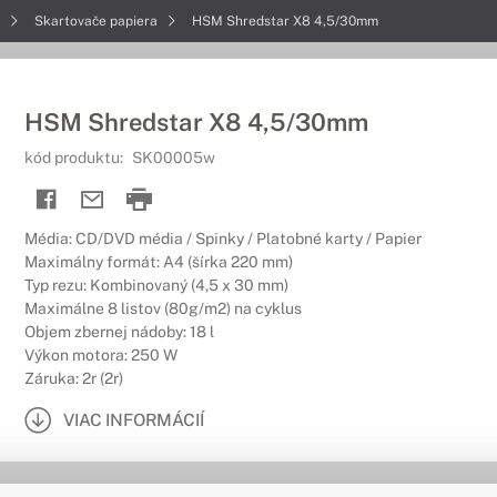
e
Skartovače papiera
HSM Shredstar X8 4,5/30mm
HSM Shredstar X8 4,5/30mm
kód produktu:
SK00005w
Média: CD/DVD média / Spinky / Platobné karty / Papier
Maximálny formát: A4 (šírka 220 mm)
Typ rezu: Kombinovaný (4,5 x 30 mm)
Maximálne 8 listov (80g/m2) na cyklus
Objem zbernej nádoby: 18 l
Výkon motora: 250 W
Záruka: 2r (2r)
VIAC INFORMÁCIÍ