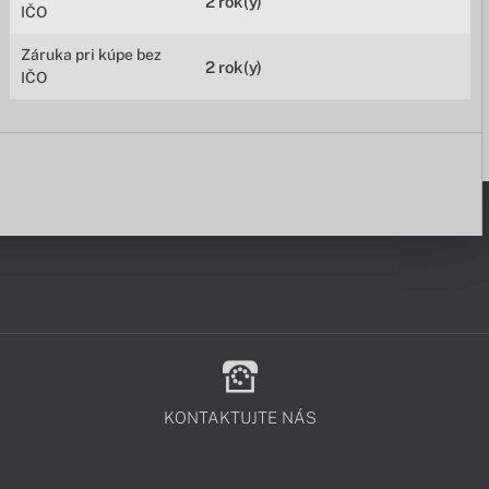
2 rok(y)
IČO
Záruka pri kúpe bez
2 rok(y)
IČO
KONTAKTUJTE NÁS