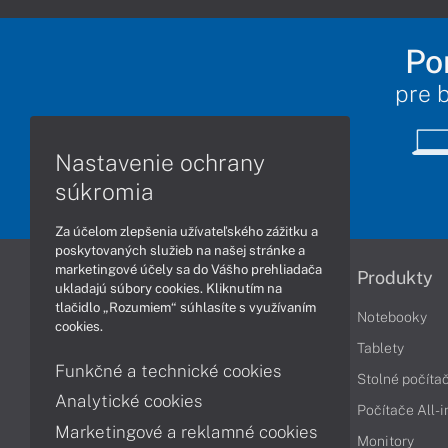
Po
pre 
Nastavenie ochrany
súkromia
Za účelom zlepšenia užívateľského zážitku a
poskytovaných služieb na našej stránke a
marketingové účely sa do Vášho prehliadača
Informácie
Produkty
ukladajú súbory cookies. Kliknutím na
tlačidlo „Rozumiem“ súhlasíte s využívaním
Obchodné podmienky
Notebooky
cookies.
Reklamačné podmienky
Tablety
Funkčné a technické cookies
Ochrana osobných údajov
Stolné počíta
Analytické cookies
Vrátenie tovaru
Počítače All-
Marketingové a reklamné cookies
Vyhlásenie o prístupnosti
Monitory