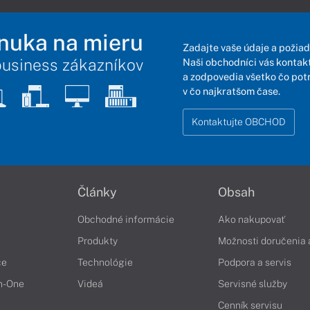
nuka na mieru
Zadajte vaše údaje a požiad
business zákazníkov
Naši obchodníci vás kontakt
a zodpovedia všetko čo pot
v čo najkratšom čase.
Kontaktujte OBCHOD
Články
Obsah
Obchodné informácie
Ako nakupovať
Produkty
Možnosti doručenia 
če
Technológie
Podpora a servis
in-One
Videá
Servisné služby
Cenník servisu