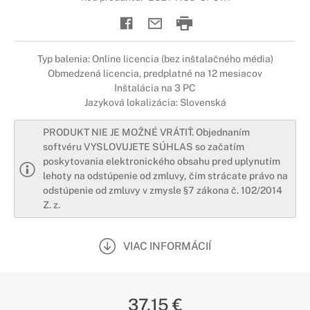
Typ balenia: Online licencia (bez inštalačného média)
Obmedzená licencia, predplatné na 12 mesiacov
Inštalácia na 3 PC
Jazyková lokalizácia: Slovenská
PRODUKT NIE JE MOŽNÉ VRÁTIŤ. Objednaním
softvéru VYSLOVUJETE SÚHLAS so začatím
poskytovania elektronického obsahu pred uplynutím
lehoty na odstúpenie od zmluvy, čím strácate právo na
odstúpenie od zmluvy v zmysle §7 zákona č. 102/2014
Z. z.
VIAC INFORMÁCIÍ
37,15 €