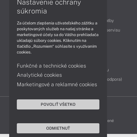
Nastavenie ochrany
súkromia
Obsah
Ako nakupovať
Možnosti doručenia a platby
Za účelom zlepšenia užívateľského zážitku a
poskytovaných služieb na našej stránke a
Podpora a servis
Servisné služby
Cenník servisu
marketingové účely sa do Vášho prehliadača
ukladajú súbory cookies. Kliknutím na
tlačidlo „Rozumiem“ súhlasíte s využívaním
Kontakty
cookies.
043 4224 771
Obchodné oddelenie
Funkčné a technické cookies
Servisné oddelenie
Reklamácia tovaru
Analytické cookies
Diagnostiky online
TeamViewer (vzdialená podpora)
Marketingové a reklamné cookies
POVOLIŤ VŠETKO
DELL-SHOP © 2011 - 2026 Všetky práva vyhradené
ODMIETNUŤ