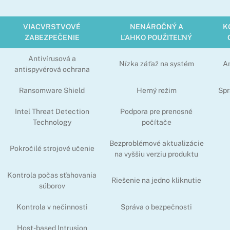
VIACVRSTVOVÉ
NENÁROČNÝ A
K
ZABEZPEČENIE
ĽAHKO POUŽITEĽNÝ
Antivírusová a
Nízka záťaž na systém
An
antispyvérová ochrana
Ransomware Shield
Herný režim
Spr
Intel Threat Detection
Podpora pre prenosné
Technology
počítače
Bezproblémové aktualizácie
Pokročilé strojové učenie
na vyššiu verziu produktu
Kontrola počas sťahovania
Riešenie na jedno kliknutie
súborov
Kontrola v nečinnosti
Správa o bezpečnosti
Host-based Intrusion