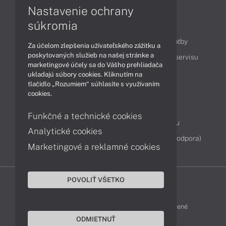
Nastavenie ochrany
súkromia
Obsah
Ako nakupovať
Možnosti doručenia a platby
Za účelom zlepšenia užívateľského zážitku a
poskytovaných služieb na našej stránke a
Podpora a servis
Servisné služby
Cenník servisu
marketingové účely sa do Vášho prehliadača
ukladajú súbory cookies. Kliknutím na
tlačidlo „Rozumiem“ súhlasíte s využívaním
Kontakty
cookies.
043 4224 771
Obchodné oddelenie
Funkčné a technické cookies
Servisné oddelenie
Reklamácia tovaru
Analytické cookies
Diagnostiky online
TeamViewer (vzdialená podpora)
Marketingové a reklamné cookies
POVOLIŤ VŠETKO
DELL-SHOP © 2011 - 2026 Všetky práva vyhradené
ODMIETNUŤ