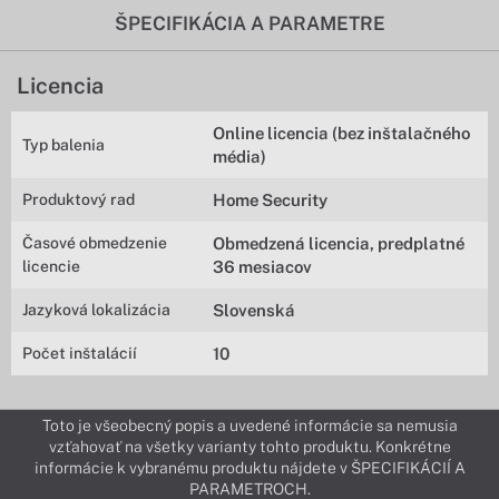
ŠPECIFIKÁCIA A PARAMETRE
Licencia
Online licencia (bez inštalačného
Typ balenia
média)
Produktový rad
Home Security
Časové obmedzenie
Obmedzená licencia, predplatné
licencie
36 mesiacov
Jazyková lokalizácia
Slovenská
Počet inštalácií
10
Toto je všeobecný popis a uvedené informácie sa nemusia
vzťahovať na všetky varianty tohto produktu. Konkrétne
informácie k vybranému produktu nájdete v ŠPECIFIKÁCIÍ A
PARAMETROCH.