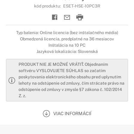
kód produktu:
ESET-HSE-10PC3R
Typ balenia: Online licencia (bez inštalačného média)
Obmedzená licencia, predplatné na 36 mesiacov
Inštalácia na 10 PC
Jazyková lokalizácia: Slovenská
PRODUKT NIE JE MOŽNÉ VRÁTIŤ. Objednaním
softvéru VYSLOVUJETE SÚHLAS so začatím
poskytovania elektronického obsahu pred uplynutím
lehoty na odstúpenie od zmluvy, čím strácate právo na
odstúpenie od zmluvy v zmysle §7 zákona č. 102/2014
Z. z.
VIAC INFORMÁCIÍ