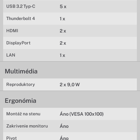
USB 3.2 Typ-C
5 x
Thunderbolt 4
1 x
HDMI
2 x
DisplayPort
2 x
LAN
1 x
Multimédia
Reproduktory
2 x 9,0 W
Ergonómia
Montáž na stenu
Áno (VESA 100x100)
Zakrivenie monitoru
Áno
Pivot
Áno