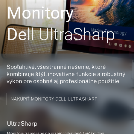
Monitory
Dell
UltraSharp
Spoľahlivé, všestranné riešenie, ktoré
kombinuje štýl, inovatívne funkcie a robustný
výkon pre osobné aj profesionálne použitie.
NAKÚPIŤ MONITORY DELL ULTRASHARP
UltraSharp
Monitory zamerané na dizajn vybavené špičkovými