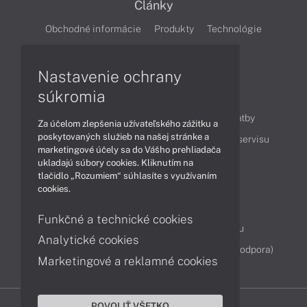
Články
Obchodné informácie
Produkty
Technológie
Videá
Nastavenie ochrany
súkromia
Obsah
Ako nakupovať
Možnosti doručenia a platby
Za účelom zlepšenia užívateľského zážitku a
poskytovaných služieb na našej stránke a
Podpora a servis
Servisné služby
Cenník servisu
marketingové účely sa do Vášho prehliadača
ukladajú súbory cookies. Kliknutím na
tlačidlo „Rozumiem“ súhlasíte s využívaním
Kontakty
cookies.
043 4224 771
Obchodné oddelenie
Funkčné a technické cookies
Servisné oddelenie
Reklamácia tovaru
Analytické cookies
Diagnostiky online
TeamViewer (vzdialená podpora)
Marketingové a reklamné cookies
POVOLIŤ VŠETKO