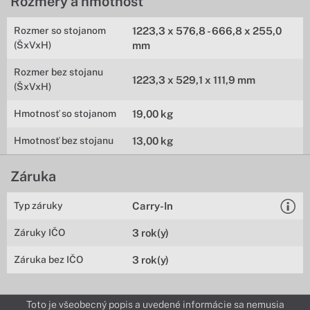
Rozmery a hmotnosť
Rozmer so stojanom
1223,3 x 576,8 - 666,8 x 255,0
(ŠxVxH)
mm
Rozmer bez stojanu
1223,3 x 529,1 x 111,9 mm
(ŠxVxH)
Hmotnosť so stojanom
19,00 kg
Hmotnosť bez stojanu
13,00 kg
Záruka
Typ záruky
Carry-In
Záruky IČO
3 rok(y)
Záruka bez IČO
3 rok(y)
Toto je všeobecný popis a uvedené informácie sa nemusia