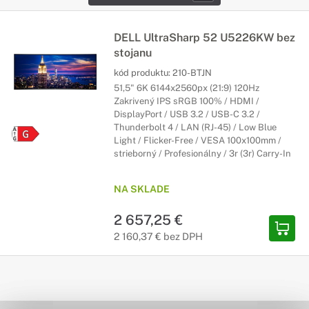
DELL UltraSharp 52 U5226KW bez
stojanu
kód produktu:
210-BTJN
51,5" 6K 6144x2560px (21:9) 120Hz
Zakrivený IPS sRGB 100% / HDMI /
DisplayPort / USB 3.2 / USB-C 3.2 /
Thunderbolt 4 / LAN (RJ-45) / Low Blue
Light / Flicker-Free / VESA 100x100mm /
strieborný / Profesionálny / 3r (3r) Carry-In
NA SKLADE
2 657,25 €
2 160,37 € bez DPH