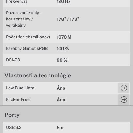
Frekvencia
120 Hz
Pozorovacie uhly -
horizontálny /
178° / 178°
vertikálny
Počet farieb (miliónov)
1070 M
Farebný Gamut sRGB
100 %
DCI-P3
99 %
Vlastnosti a technológie
Low Blue Light
Áno
Flicker-Free
Áno
Porty
USB 3.2
5 x