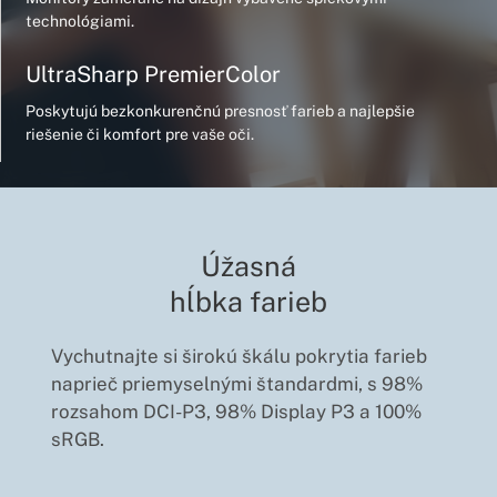
technológiami.
UltraSharp PremierColor
Poskytujú bezkonkurenčnú presnosť farieb a najlepšie
riešenie či komfort pre vaše oči.
Úžasná
hĺbka farieb
Vychutnajte si širokú škálu pokrytia farieb
naprieč priemyselnými štandardmi, s 98%
rozsahom DCI-P3, 98% Display P3 a 100%
sRGB.