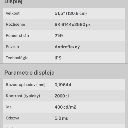
Displej
Velkosť
51,5" (130,8 cm)
Rozlíšenie
6K 6144x2560 px
Pomer strán
21:9
Povrch
Antireflexný
Technológia
IPS
Parametre displeja
Rozostup bodov (mm)
0,19644
Kontrast (typický)
2000 : 1
Jas
400 cd/m2
Odozva
5,0 ms