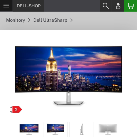
DELL-SHOP
Monitory
Dell UltraSharp