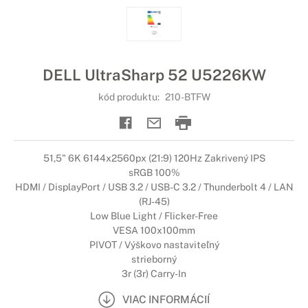
DELL UltraSharp 52 U5226KW
kód produktu:
210-BTFW
51,5" 6K 6144x2560px (21:9) 120Hz Zakrivený IPS
sRGB 100%
HDMI / DisplayPort / USB 3.2 / USB-C 3.2 / Thunderbolt 4 / LAN
(RJ-45)
Low Blue Light / Flicker-Free
VESA 100x100mm
PIVOT / Výškovo nastaviteľný
strieborný
3r (3r) Carry-In
VIAC INFORMÁCIÍ