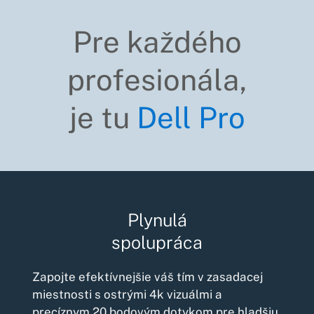
Pre každého
profesionála,
je tu
Dell Pro
Plynulá
spolupráca
Zapojte efektívnejšie váš tím v zasadacej
miestnosti s ostrými 4k vizuálmi a
precíznym 20 bodovým dotykom pre hladšiu