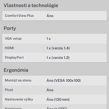
Vlastnosti a technológie
ComfortView Plus
Áno
Porty
VGA vstup
1 x
HDMI
1 x (verzia 1.4)
DisplayPort
1 x (verzia 1.2)
Ergonómia
Montáž na stenu
Áno (VESA 100x100)
Pivot
Áno
Nastavenie výšky
Áno (130 mm)
Natáčanie
Áno (± 173°)