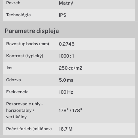
Povrch
Matný
Technológia
IPS
Parametre displeja
Rozostup bodov (mm)
0,2745
Kontrast (typický)
1000 : 1
Jas
250 cd/m2
Odozva
5,0 ms
Frekvencia
100 Hz
Pozorovacie uhly -
horizontálny /
178° / 178°
vertikálny
Počet farieb (miliónov)
16,7 M