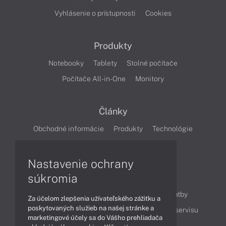
Vyhlásenie o prístupnosti
Cookies
Produkty
Notebooky
Tablety
Stolné počítače
Počítače All-in-One
Monitory
Články
Obchodné informácie
Produkty
Technológie
Videá
Nastavenie ochrany
súkromia
Obsah
Ako nakupovať
Možnosti doručenia a platby
Za účelom zlepšenia užívateľského zážitku a
poskytovaných služieb na našej stránke a
Podpora a servis
Servisné služby
Cenník servisu
marketingové účely sa do Vášho prehliadača