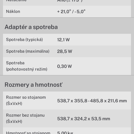
Náklon
+ 21,0° / - 5,0°
Adaptér a spotreba
Spotreba (typická)
12,1 W
Spotreba (maximálna)
28,5 W
Spotreba
0,30 W
(pohotovostný režim)
Rozmery a hmotnosť
Rozmer so stojanom
538,7 x 355,8 - 485,8 x 211,6 mm
(ŠxVxH)
Rozmer bez stojanu
538,7 x 324,2 x 53,5 mm
(ŠxVxH)
Hmotnosť so stojanom
5,00 kg