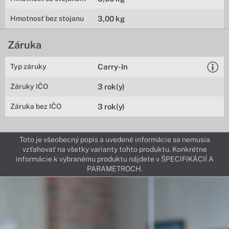
Hmotnosť bez stojanu
3,00 kg
Záruka
Typ záruky
Carry-In
Záruky IČO
3 rok(y)
Záruka bez IČO
3 rok(y)
Toto je všeobecný popis a uvedené informácie sa nemusia
vzťahovať na všetky varianty tohto produktu. Konkrétne
informácie k vybranému produktu nájdete v ŠPECIFIKÁCIÍ A
PARAMETROCH.