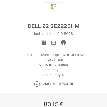
DELL 22 SE2225HM
kód produktu:
210-BQZS
21,5" FHD 1920x1080px (16:9) 100Hz VA
VGA / HDMI
VESA 100x100mm
čierny
3r (3r) Carry-In
VIAC INFORMÁCIÍ
80,15 €