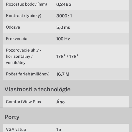
Rozostup bodov (mm)
0,2493
Kontrast (typický)
3000 : 1
Odozva
5,0 ms
Frekvencia
100 Hz
Pozorovacie uhly -
horizontálny /
178° / 178°
vertikálny
Počet farieb (miliónov)
16,7 M
Vlastnosti a technológie
ComfortView Plus
Áno
Porty
VGA vstup
1 x