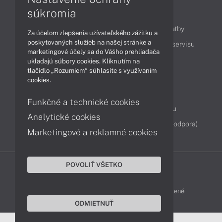
súkromia
Obsah
Ako nakupovať
Možnosti doručenia a platby
Za účelom zlepšenia užívateľského zážitku a
poskytovaných služieb na našej stránke a
Podpora a servis
Servisné služby
Cenník servisu
marketingové účely sa do Vášho prehliadača
ukladajú súbory cookies. Kliknutím na
tlačidlo „Rozumiem“ súhlasíte s využívaním
Kontakty
cookies.
043 4224 771
Obchodné oddelenie
Funkčné a technické cookies
Servisné oddelenie
Reklamácia tovaru
Analytické cookies
Diagnostiky online
TeamViewer (vzdialená podpora)
Marketingové a reklamné cookies
POVOLIŤ VŠETKO
DELL-SHOP © 2011 - 2026 Všetky práva vyhradené
ODMIETNUŤ