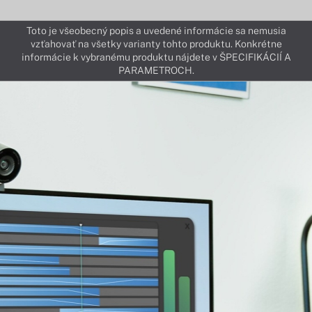
Toto je všeobecný popis a uvedené informácie sa nemusia
vzťahovať na všetky varianty tohto produktu. Konkrétne
informácie k vybranému produktu nájdete v ŠPECIFIKÁCIÍ A
PARAMETROCH.