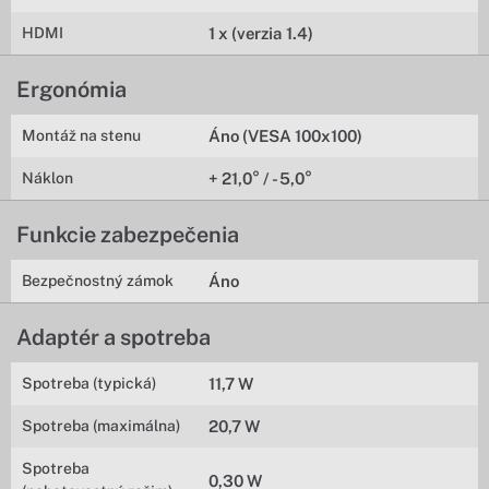
HDMI
1 x (verzia 1.4)
Ergonómia
Montáž na stenu
Áno (VESA 100x100)
Náklon
+ 21,0° / - 5,0°
Funkcie zabezpečenia
Bezpečnostný zámok
Áno
Adaptér a spotreba
Spotreba (typická)
11,7 W
Spotreba (maximálna)
20,7 W
Spotreba
0,30 W