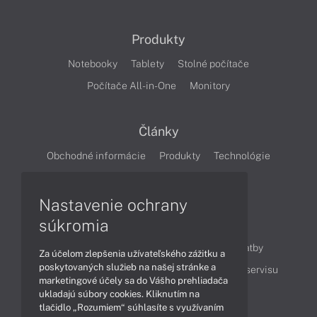
Produkty
Notebooky
Tablety
Stolné počítače
Počítače All-in-One
Monitory
Články
Obchodné informácie
Produkty
Technológie
Videá
Nastavenie ochrany
súkromia
Obsah
Ako nakupovať
Možnosti doručenia a platby
Za účelom zlepšenia užívateľského zážitku a
poskytovaných služieb na našej stránke a
Podpora a servis
Servisné služby
Cenník servisu
marketingové účely sa do Vášho prehliadača
ukladajú súbory cookies. Kliknutím na
tlačidlo „Rozumiem“ súhlasíte s využívaním
Kontakty