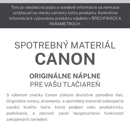
Toto je všeobecný popis a uvedené informácie sa nemusia
vzťahovať na všetky varianty tohto produktu. Konkrétne
informácie k vybranému produktu nájdete v ŠPECIFIKÁCIÍ A
PARAMETROCH.
SPOTREBNÝ MATERIÁL
CANON
ORIGINÁLNE NÁPLNE
PRE VAŠU TLAČIAREŇ
S výberom značky Canon získate skutočne pohodlnú tlač.
Originálne tonery, atramenty a spotrebný materiál zabezpečia
vysokú kvalitu tlače, ktorá podporí vašu produktivitu,
podnikanie, a zároveň zaistí bezporuchovú funkčnosť
zakúpených zariadení.