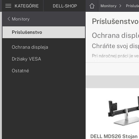
KATEGÓRIE
DELL-SHOP
Monitory
Príslu
Monitory
Príslušenstvo
Príslušenstvo
Ochrana displ
Chráňte svoj dis
Ochrana displeja
Pri náročnej práci je 
Držiaky VESA
sklom.
Ostatné
Ostatné prísl
Vyberte si tie s
Potrebujete pre svoj m
monitor, stačí si len vy
Držiaky VESA 
Flexibilita podľ
DELL MDS26 Stojan 