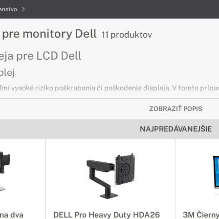
šenstvo
 pre monitory Dell
11 produktov
eja pre LCD Dell
plej
veľmi vysoké riziko poškrabania či poškodenia displeja. V tomto príp
ZOBRAZIŤ POPIS
ušenstvo pre LCD Dell
NAJPREDÁVANEJŠIE
právne doplnky
onitor doplnky, ktoré vám uľahčia každodennú prácu alebo poskytnú
brať.
pre monitory Dell
a vašich predstáv
na dva
DELL Pro Heavy Duty HDA26
3M Čierny 