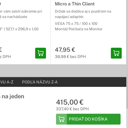
D
Micro a Thin Client
. Výška, sklon, otočenie monitora a mnohé ďalšie vychytávky
er vám zaistí súkromie pri
Držiak sa dodáva aj s puzdrom na
už sa nachádzate
napájací adaptér.
VESA 75 x 75 / 100 x 100
" ( 527,1 x 296,9 x 1,00
Montáž Počítača na Monitor
€
47,95 €
ez DPH
38,98 € bez DPH
VU A-Z
PODĽA NÁZVU Z-A
 na jeden
415,00 €
337,40 € bez DPH
PRIDAŤ DO KOŠÍKA