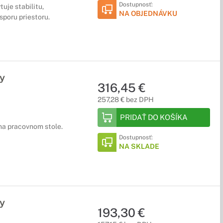
Dostupnosť:
uje stabilitu,
NA OBJEDNÁVKU
poru priestoru.
y
316,45 €
257,28 € bez DPH
PRIDAŤ DO KOŠÍKA
 na pracovnom stole.
Dostupnosť:
NA SKLADE
y
193,30 €