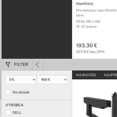
monitory
Doprajte si poriadny d
vám pomôžu vytvoriť p
Pre monitory radu UltraSha
série.
VESA 100 x 100
19 - 27 palcov
193,30 €
157,15 € bez DPH
FILTER
NAJNOVŠIE
NAJPR
Na sklade
VÝROBCA
DELL