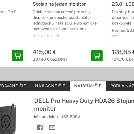
Stojan na jeden monitor
23,8" LC
ržiak na monitor, ktorý vám umožní flexibilnejšiu prácu s monitorom
racovisko podľa vašich predstáv.
rp, P a E
Odolné rameno určené pre veľký
Privátny filt
displej, ktoré poskytuje stabilitu,
práci nech 
jednoduchú inštaláciu, ergonomické
kdekoľvek!
nastavenie a úsporu priestoru.
Rozmer: 23,8
VESA 100 x 100
mm)
30 - 52 palcov (do 20,0 kg)
415,00 €
128,85 
337,40 € bez DPH
104,76 € b
EDÁVANEJŠIE
NAJLACNEJŠIE
NAJDRAHŠIE
PODĽA NÁZ
DELL Pro Heavy Duty HDA26 Stojan
monitor
kód produktu:
482-BBFV