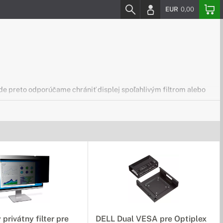
EUR
0,00
ade preto odporúčame chrániť displej spoľahlivým filtrom alebo
 väčšie pohodlie? U nás nájdete širokú ponuku doplnkov pre váš
privátny filter pre
DELL Dual VESA pre Optiplex