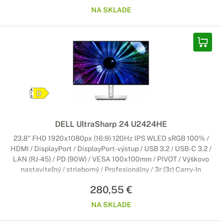
NA SKLADE
DELL UltraSharp 24 U2424HE
23,8" FHD 1920x1080px (16:9) 120Hz IPS WLED sRGB 100% /
HDMI / DisplayPort / DisplayPort-výstup / USB 3.2 / USB-C 3.2 /
LAN (RJ-45) / PD (90W) / VESA 100x100mm / PIVOT / Výškovo
nastaviteľný / strieborný / Profesionálny / 3r (3r) Carry-In
280,55 €
NA SKLADE