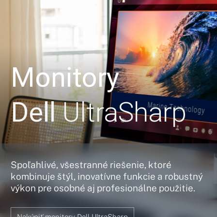
Monitory
Dell
UltraSharp
Spoľahlivé, všestranné riešenie, ktoré
kombinuje štýl, inovatívne funkcie a robustný
výkon pre osobné aj profesionálne použitie.
Nakúpiť monitory Dell UltraSharp