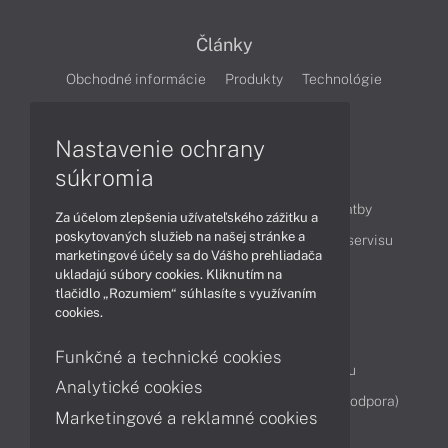
Články
Obchodné informácie
Produkty
Technológie
Videá
Nastavenie ochrany
súkromia
Obsah
Ako nakupovať
Možnosti doručenia a platby
Za účelom zlepšenia užívateľského zážitku a
poskytovaných služieb na našej stránke a
Podpora a servis
Servisné služby
Cenník servisu
marketingové účely sa do Vášho prehliadača
ukladajú súbory cookies. Kliknutím na
tlačidlo „Rozumiem“ súhlasíte s využívaním
Kontakty
cookies.
043 4224 771
Obchodné oddelenie
Funkčné a technické cookies
Servisné oddelenie
Reklamácia tovaru
Analytické cookies
Diagnostiky online
TeamViewer (vzdialená podpora)
Marketingové a reklamné cookies