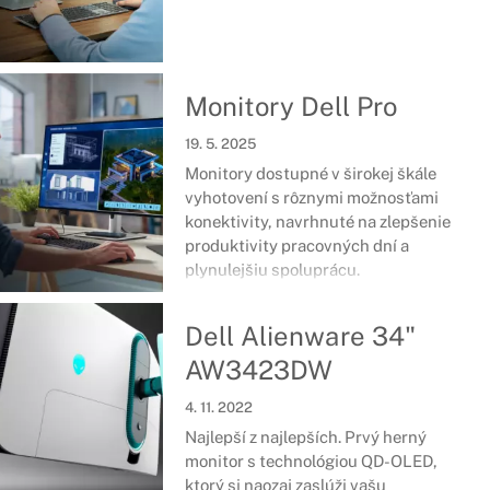
Monitory Dell Pro
19. 5. 2025
Monitory dostupné v širokej škále
vyhotovení s rôznymi možnosťami
konektivity, navrhnuté na zlepšenie
produktivity pracovných dní a
plynulejšiu spoluprácu.
Dell Alienware 34"
AW3423DW
4. 11. 2022
Najlepší z najlepších. Prvý herný
monitor s technológiou QD-OLED,
ktorý si naozaj zaslúži vašu