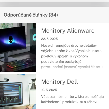
Odporúčané články (34)
Monitory Alienware
22. 5. 2025
Nové ohromujúce úrovne detailov
vdýchnu hrám život. Vysoká hustota
pixelov, v spojení s výkonom
podsvietením poskytujú
pozoruhodnú jasnosť, vysokú čistotu
farieb a výnimočne vykreslené tmavé
scény.
Monitory Dell
19. 5. 2025
Všestranné monitory, ktoré umožňujú
každodennú produktivitu a zábavu.