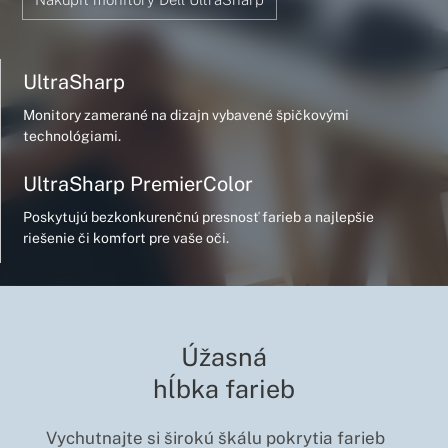
UltraSharp
Monitory zamerané na dizajn vybavené špičkovými
technológiami.
UltraSharp PremierColor
Poskytujú bezkonkurenčnú presnosť farieb a najlepšie
riešenie či komfort pre vaše oči.
Úžasná
hĺbka farieb
Vychutnajte si širokú škálu pokrytia farieb