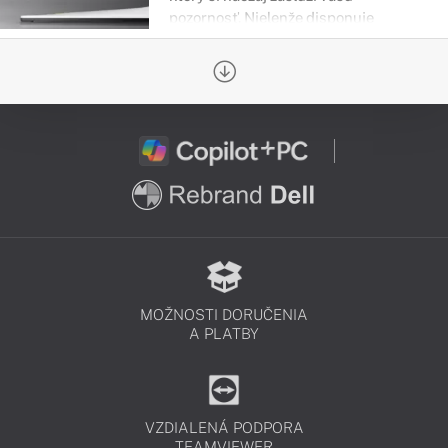
pozornosť. Nielenže disponuje
skvelým výkonom, jasom, farbami, ale
rovnako dobre aj vyzerá. Vtiahne vás
do hry bez mihnutia oka.
MOŽNOSTI DORUČENIA
A PLATBY
VZDIALENÁ PODPORA
TEAMVIEWER