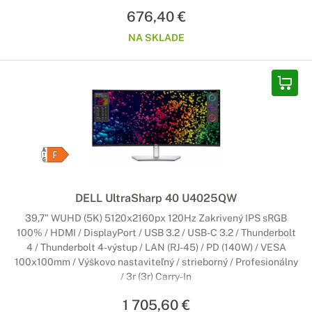
676,40 €
NA SKLADE
DELL UltraSharp 40 U4025QW
39,7" WUHD (5K) 5120x2160px 120Hz Zakrivený IPS sRGB
100% / HDMI / DisplayPort / USB 3.2 / USB-C 3.2 / Thunderbolt
4 / Thunderbolt 4-výstup / LAN (RJ-45) / PD (140W) / VESA
100x100mm / Výškovo nastaviteľný / strieborný / Profesionálny
/ 3r (3r) Carry-In
1 705,60 €