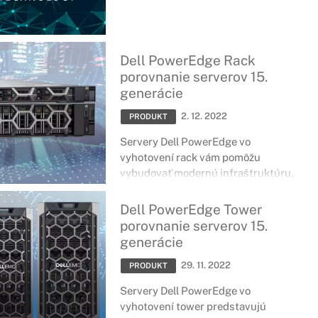
Dell PowerEdge Rack
porovnanie serverov 15.
generácie
2. 12. 2022
PRODUKT
Servery Dell PowerEdge vo
vyhotovení rack vám pomôžu
vybudovať modernú infraštruktúru,
ktorá minimalizuje výzvy v IT oblasti a
plne podporí obchodný úspech.
Dell PowerEdge Tower
Vyberte si z portfólia 1, 2 a 4-
porovnanie serverov 15.
socketových rackových serverov,
generácie
ktoré poskytujú vysokú hustotu
29. 11. 2022
jadier pre vaše tradičné aplikácie,
PRODUKT
virtualizáciu a cloudové pracovné
Servery Dell PowerEdge vo
zaťaženia. Vylepšená rýchlosť
vyhotovení tower predstavujú
pamäte, rýchlejšie možnosti