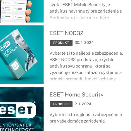
sveta. ESET Mobile Security je
antivírus navrhnutý pre zariadenia s
Androidom, pričom ich udrží v
bezpečí, nech ste kdekoľvek. Správa o
bezpečnosti, ochrana platieb, strážca
ESET NOD32
siete a množstvo ďalších nástrojov a
30. 1. 2024
funkcií sa postará o špičkové
PRODUKT
zabezpečenie smartfónov či tabletov.
Vyberte si to najlepšie zabezpečenie.
ESET NOD32 predstavuje rýchlu
antivírusovú ochranu, ktorá sa
vyznačuje nízkou záťažou systému a
prináša hromadu funkcií ochrany.
ESET Home Security
2. 1. 2024
PRODUKT
Vyberte si to najlepšie zabezpečenie
pre vaše domáce zariadenia.