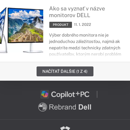
takže vaše online meetingy budú
Ako sa vyznať v názve
odteraz vyzerať oveľa
monitorov DELL
profesionálnejšie.
11. 1. 2022
PRODUKT
Výber dobrého monitora nie je
jednoduchou záležitosťou, najmä ak
nepatríte medzi technicky zdatných
používateľov, ktorým nerobí problém
vyznať sa v parametroch či
samotných názvoch zariadení.
NAČÍTAŤ ĎALŠIE (1 Z 4)
Výrobca monitorov Dell teraz
prichádza s jednotným označením
produktov, ku ktorým ponúka
výstižné a jednoduché vysvetlenie.