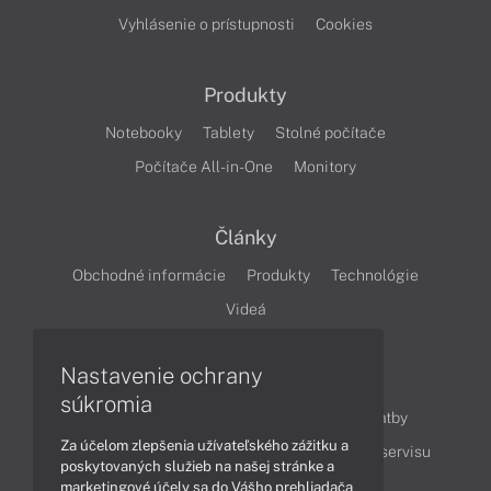
Vyhlásenie o prístupnosti
Cookies
Produkty
Notebooky
Tablety
Stolné počítače
Počítače All-in-One
Monitory
Články
Obchodné informácie
Produkty
Technológie
Videá
Nastavenie ochrany
Obsah
súkromia
Ako nakupovať
Možnosti doručenia a platby
Za účelom zlepšenia užívateľského zážitku a
Podpora a servis
Servisné služby
Cenník servisu
poskytovaných služieb na našej stránke a
marketingové účely sa do Vášho prehliadača