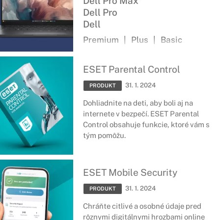
Dell Pro Max
Dell Pro
Dell
Premium
|
Plus
|
Basic
Nové produktové rady pre notebooky,
stolné počítače, displeje a periférne
ESET Parental Control
zariadenia
31. 1. 2024
PRODUKT
Dohliadnite na deti, aby boli aj na
internete v bezpečí. ESET Parental
Control obsahuje funkcie, ktoré vám s
tým pomôžu.
ESET Mobile Security
31. 1. 2024
PRODUKT
Chráňte citlivé a osobné údaje pred
rôznymi digitálnymi hrozbami online