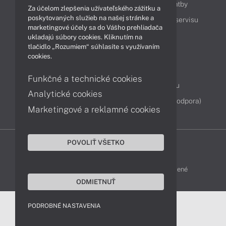
Ako nakupovať
Možnosti doručenia a platby
Za účelom zlepšenia užívateľského zážitku a
poskytovaných služieb na našej stránke a
Podpora a servis
Servisné služby
Cenník servisu
marketingové účely sa do Vášho prehliadača
ukladajú súbory cookies. Kliknutím na
tlačidlo „Rozumiem“ súhlasíte s využívaním
Kontakty
cookies.
043 4224 771
Obchodné oddelenie
Funkčné a technické cookies
Servisné oddelenie
Reklamácia tovaru
Analytické cookies
Diagnostiky online
TeamViewer (vzdialená podpora)
Marketingové a reklamné cookies
POVOLIŤ VŠETKO
DELL-SHOP © 2011 - 2026 Všetky práva vyhradené
ODMIETNUŤ
PODROBNÉ NASTAVENIA