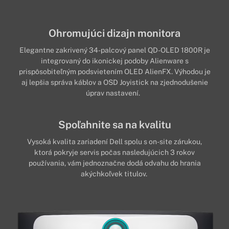
Ohromujúci dizajn monitora
Elegantne zakrivený 34-palcový panel QD-OLED 1800R je
integrovaný do ikonickej podoby Alienware s
prispôsobiteľným podsvietením OLED AlienFX. Výhodou je
aj lepšia správa káblov a OSD Joyistick na zjednodušenie
úprav nastavení.
Spoľahnite sa na kvalitu
Vysoká kvalita zariadení Dell spolu s on-site zárukou,
ktorá pokryje servis počas nasledujúcich 3 rokov
používania, vám jednoznačne dodá odvahu do hrania
akýchkoľvek titulov.