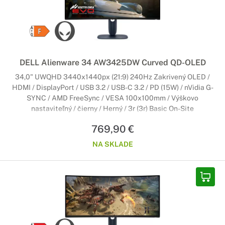
DELL Alienware 34 AW3425DW Curved QD-OLED
34,0" UWQHD 3440x1440px (21:9) 240Hz Zakrivený OLED /
HDMI / DisplayPort / USB 3.2 / USB-C 3.2 / PD (15W) / nVidia G-
SYNC / AMD FreeSync / VESA 100x100mm / Výškovo
nastaviteľný / čierny / Herný / 3r (3r) Basic On-Site
769,90 €
NA SKLADE