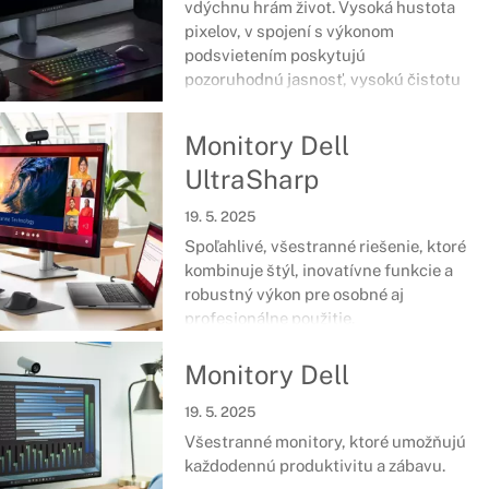
vdýchnu hrám život. Vysoká hustota
pixelov, v spojení s výkonom
podsvietením poskytujú
pozoruhodnú jasnosť, vysokú čistotu
farieb a výnimočne vykreslené tmavé
scény.
Monitory Dell
UltraSharp
19. 5. 2025
Spoľahlivé, všestranné riešenie, ktoré
kombinuje štýl, inovatívne funkcie a
robustný výkon pre osobné aj
profesionálne použitie.
Monitory Dell
19. 5. 2025
Všestranné monitory, ktoré umožňujú
každodennú produktivitu a zábavu.