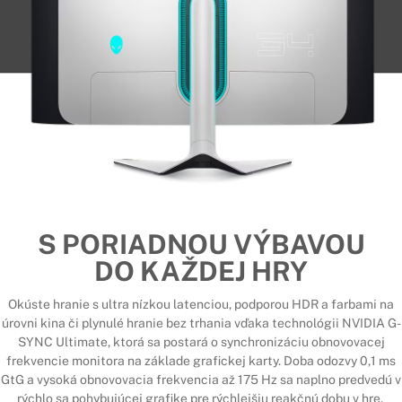
S PORIADNOU VÝBAVOU
DO KAŽDEJ HRY
Okúste hranie s ultra nízkou latenciou, podporou HDR a farbami na
úrovni kina či plynulé hranie bez trhania vďaka technológii NVIDIA G-
SYNC Ultimate, ktorá sa postará o synchronizáciu obnovovacej
frekvencie monitora na základe grafickej karty. Doba odozvy 0,1 ms
GtG a vysoká obnovovacia frekvencia až 175 Hz sa naplno predvedú v
rýchlo sa pohybujúcej grafike pre rýchlejšiu reakčnú dobu v hre.