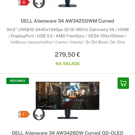
DELL Alienware 34 AW3425DWM Curved
34,0" UWQHD 3440x1440px (21:9) 180Hz Zakrivený VA / HDMI
/ DisplayPort / USB 3.2 / AMD FreeSync / VESA 100x100mm /
Výškovo nastaviteľný / čierny / Herný / 3r (3r) Basic On-Site
279,50 €
NA SKLADE
NOVINKA
DELL Alienware 34 AW3426DW Curved QD-OLED