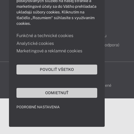
poskytovaných služieb na našej stránke a
marketingové účely sa do Vášho prehliadača
ukladajú súbory cookies. Kliknutím na
Kontakty
tlačidlo „Rozumiem“ súhlasíte s využívaním
cookies.
043 4224 771
Obchodné oddelenie
Funkčné a technické cookies
Servisné oddelenie
Reklamácia tovaru
Analytické cookies
Diagnostiky online
TeamViewer (vzdialená podpora)
Marketingové a reklamné cookies
POVOLIŤ VŠETKO
DELL-SHOP © 2011 - 2026 Všetky práva vyhradené
ODMIETNUŤ
PODROBNÉ NASTAVENIA