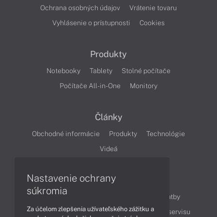
Ochrana osobných údajov
Vrátenie tovaru
Vyhlásenie o prístupnosti
Cookies
Produkty
Notebooky
Tablety
Stolné počítače
Počítače All-in-One
Monitory
Články
Obchodné informácie
Produkty
Technológie
Videá
Nastavenie ochrany
Obsah
súkromia
Ako nakupovať
Možnosti doručenia a platby
Za účelom zlepšenia užívateľského zážitku a
Podpora a servis
Servisné služby
Cenník servisu