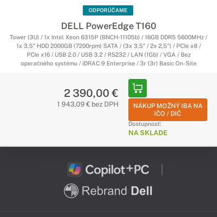
ODPORÚČAME
DELL PowerEdge T160
Tower (3U) / 1x Intel Xeon 6315P (BNCH-11105b) / 16GB DDR5 5600MHz /
1x 3,5" HDD 2000GB (7200rpm) SATA / (3x 3,5" / 2x 2,5") / PCIe x8 /
PCIe x16 / USB 2.0 / USB 3.2 / RS232 / LAN (1Gb) / VGA / Bez
operačného systému / iDRAC 9 Enterprise / 3r (3r) Basic On-Site
2 390,00 €
1 943,09 € bez DPH
NÁKUP MOŽNÝ IBA NA
IČO / DIČ
Dostupnosť:
NA SKLADE