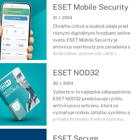
ESET Mobile Security
31. 1. 2024
Chráňte citlivé a osobné údaje pred
rôznymi digitálnymi hrozbami online
sveta. ESET Mobile Security je
antivírus navrhnutý pre zariadenia s
Androidom, pričom ich udrží v
bezpečí, nech ste kdekoľvek. Správa o
bezpečnosti, ochrana platieb, strážca
ESET NOD32
siete a množstvo ďalších nástrojov a
funkcií sa postará o špičkové
30. 1. 2024
zabezpečenie smartfónov či tabletov.
Vyberte si to najlepšie zabezpečenie.
ESET NOD32 predstavuje rýchlu
antivírusovú ochranu, ktorá sa
vyznačuje nízkou záťažou systému a
prináša hromadu funkcií ochrany.
ESET Secure