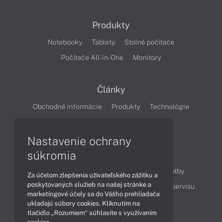
Produkty
Notebooky
Tablety
Stolné počítače
Počítače All-in-One
Monitory
Články
Obchodné informácie
Produkty
Technológie
Videá
Nastavenie ochrany
súkromia
Obsah
Ako nakupovať
Možnosti doručenia a platby
Za účelom zlepšenia užívateľského zážitku a
poskytovaných služieb na našej stránke a
Podpora a servis
Servisné služby
Cenník servisu
marketingové účely sa do Vášho prehliadača
ukladajú súbory cookies. Kliknutím na
tlačidlo „Rozumiem“ súhlasíte s využívaním
Kontakty