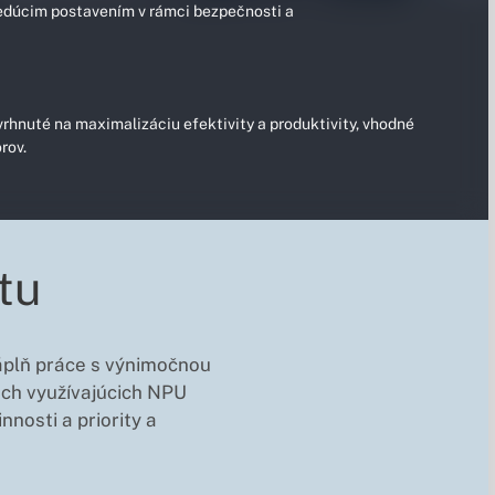
vedúcim postavením v rámci bezpečnosti a
hnuté na maximalizáciu efektivity a produktivity, vhodné
rov.
tu
 náplň práce s výnimočnou
iach využívajúcich NPU
nosti a priority a