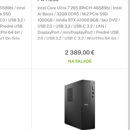
6589b) / Intel
Intel Core Ultra 7 265 (BNCH-46589b) / Intel
Ie SSD
AI Boost / 32GB DDR5 / M.2 PCIe SSD
.0 / USB 3.2 /
1000GB / nVidia RTX A1000 8GB / bez DVD /
/ Predné USB
USB 2.0 / USB 3.2 / USB-C 3.2 / LAN /
1Pro 64-bit /
DisplayPort / miniDisplayPort / Predné USB
ort On-Site
2.0 / USB 3.2 / USB-C 3.2 / Win11Pro 64-bit /
Čierny / Tower / 3r (3r) ProSupport On-Site
NBD
2 389,00 €
NA SKLADE