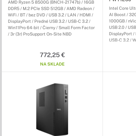
AMD Ryzen 5 8500G (BNCH-21747b) / 16GB
Intel Core Ul
DDR5 / M.2 PCIe SSD 512GB / AMD Radeon /
AI Boost / 3
WiFi / BT / bez DVD / USB 3.2 / LAN / HDMI /
1000GB / nVi
DisplayPort / Predné USB 3.2 / USB-C 3.2 /
USB 2.0 / USB
Win11Pro 64-bit / Čierny / Small Form Factor
DisplayPort /
/ 3r (3r) ProSupport On-Site NBD
USB-C 3.2 / Wi
3r (3r) ProSu
772,25 €
NA SKLADE