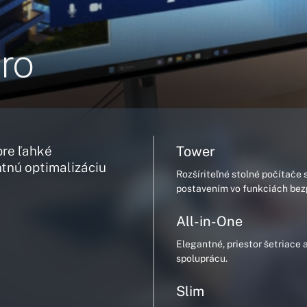
ro
pre ľahké
Tower
ntnú optimalizáciu
Rozšíriteľné stolné počítače 
postavením vo funkciách bezp
All-in-One
Elegantné, priestor šetriace 
spoluprácu.
Slim