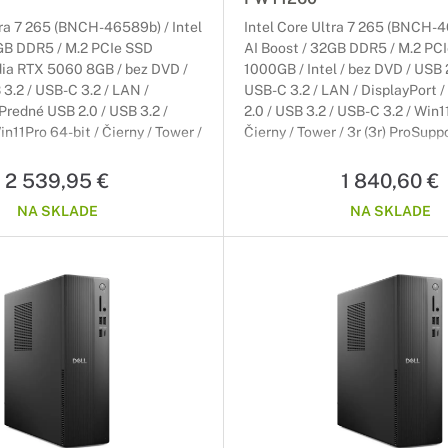
tra 7 265 (BNCH-46589b) / Intel
Intel Core Ultra 7 265 (BNCH-4
2GB DDR5 / M.2 PCIe SSD
AI Boost / 32GB DDR5 / M.2 PC
dia RTX 5060 8GB / bez DVD /
1000GB / Intel / bez DVD / USB 2
 3.2 / USB-C 3.2 / LAN /
USB-C 3.2 / LAN / DisplayPort 
 Predné USB 2.0 / USB 3.2 /
2.0 / USB 3.2 / USB-C 3.2 / Win1
n11Pro 64-bit / Čierny / Tower /
Čierny / Tower / 3r (3r) ProSupp
pport On-Site NBD
NBD
2 539,95 €
1 840,60 €
NA SKLADE
NA SKLADE