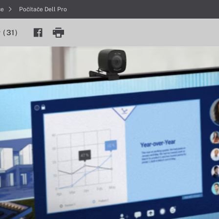
če
Počítače Dell Pro
y
(
31
)