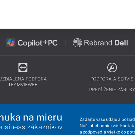
VZDIALENÁ PODPORA
PODPORA A SERVIS
TEAMVIEWER
PREDĹŽENIE ZÁRUKY
nuka na mieru
Zadajte vaše údaje a požiad
business zákazníkov
Naši obchodníci vás kontakt
a zodpovedia všetko čo pot