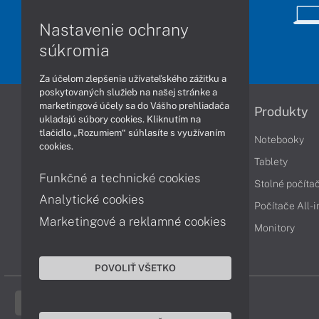
Nastavenie ochrany
súkromia
Za účelom zlepšenia užívateľského zážitku a
poskytovaných služieb na našej stránke a
marketingové účely sa do Vášho prehliadača
Informácie
Produkty
ukladajú súbory cookies. Kliknutím na
tlačidlo „Rozumiem“ súhlasíte s využívaním
Obchodné podmienky
Notebooky
cookies.
Reklamačné podmienky
Tablety
Funkčné a technické cookies
Ochrana osobných údajov
Stolné počíta
Analytické cookies
Vrátenie tovaru
Počítače All-
Marketingové a reklamné cookies
Vyhlásenie o prístupnosti
Monitory
Cookies
POVOLIŤ VŠETKO