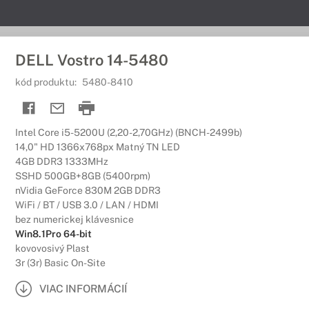
DELL Vostro 14-5480
kód produktu:
5480-8410
Intel Core i5-5200U (2,20-2,70GHz) (BNCH-2499b)
14,0" HD 1366x768px Matný TN LED
4GB DDR3 1333MHz
SSHD 500GB+8GB (5400rpm)
nVidia GeForce 830M 2GB DDR3
WiFi / BT / USB 3.0 / LAN / HDMI
bez numerickej klávesnice
Win8.1Pro 64-bit
kovovosivý Plast
3r (3r) Basic On-Site
VIAC INFORMÁCIÍ