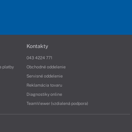
Kontakty
043 4224 771
a platby
Obchodné oddelenie
Servisné oddelenie
Reklamácia tovaru
Diagnostiky online
TeamViewer (vzdialená podpora)