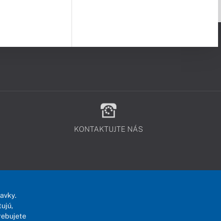
KONTAKTUJTE NÁS
avky.
ujú,
rebujete