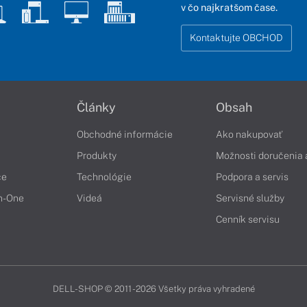
v čo najkratšom čase.
Kontaktujte OBCHOD
Články
Obsah
Obchodné informácie
Ako nakupovať
Produkty
Možnosti doručenia 
če
Technológie
Podpora a servis
in-One
Videá
Servisné služby
Cenník servisu
DELL-SHOP © 2011 - 2026 Všetky práva vyhradené