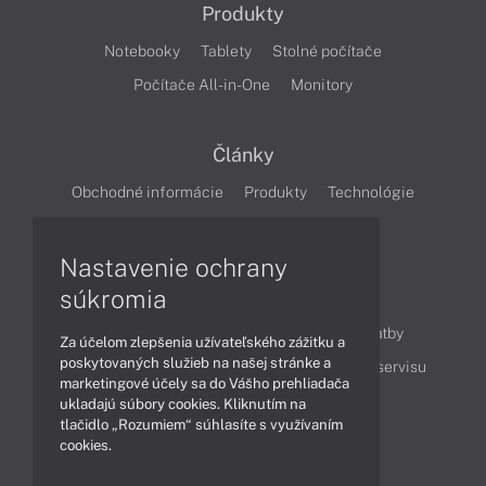
Produkty
Notebooky
Tablety
Stolné počítače
Počítače All-in-One
Monitory
Články
Obchodné informácie
Produkty
Technológie
Videá
Nastavenie ochrany
súkromia
Obsah
Ako nakupovať
Možnosti doručenia a platby
Za účelom zlepšenia užívateľského zážitku a
poskytovaných služieb na našej stránke a
Podpora a servis
Servisné služby
Cenník servisu
marketingové účely sa do Vášho prehliadača
ukladajú súbory cookies. Kliknutím na
tlačidlo „Rozumiem“ súhlasíte s využívaním
Kontakty
cookies.
043 4224 771
Obchodné oddelenie