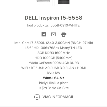
DELL Inspiron 15-5558
kód produktu:
5558-0910-WHITE
Intel Core i7-5500U (2,40-3,00GHz) (BNCH-2714b)
15,6" HD 1366x768px Matný TN LED
8GB DDR3 1600MHz
HDD 1000GB (5400rpm)
nVidia GeForce 920M 4GB DDR3
WiFi / BT / USB 2.0 / USB 3.0 / LAN / HDMI
DVD-RW
Win8.1 64-bit
biely Hliník a plast
1r (2r) Basic On-Site
VIAC INFORMÁCIÍ