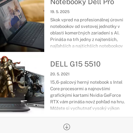
Notebooky Dell Pro
19. 5. 2025
Skok vpred na profesionálnej úrovni
notebookov od svetovej jednotky v
oblasti komerčných zariadení s AI.
Prináša na trh jedny z najtenších,
najľahších a najtichších notebookov
svojej triedy.
DELL G15 5510
20. 5. 2021
15,6-palcový herný notebook s Intel
Core procesormi a najnovšími
grafickými kartami Nvidia GeForce
RTX vám prináša novź pohľad na hru.
Môžete si vychutnať vysoký výkon
bez prerušenia hrania, streamovania
alebo videa.