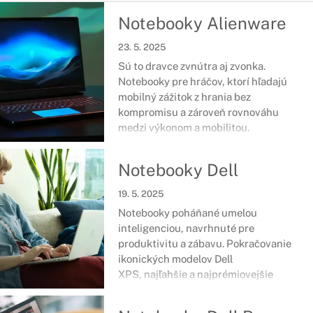
Notebooky Alienware
23. 5. 2025
Sú to dravce zvnútra aj zvonka.
Notebooky pre hráčov, ktorí hľadajú
mobilný zážitok z hrania bez
kompromisu a zároveň rovnováhu
medzi výkonom a mobilitou.
Notebooky Dell
19. 5. 2025
Notebooky poháňané umelou
inteligenciou, navrhnuté pre
produktivitu a zábavu. Pokračovanie
ikonických modelov Dell
XPS, najľahšie a najprémiovejšie
počítače s umelou inteligenciou.