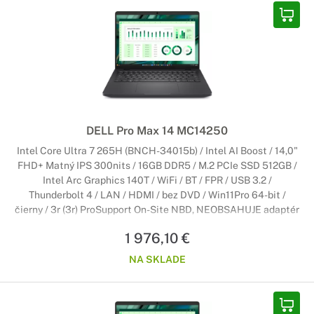
DELL Pro Max 14 MC14250
Intel Core Ultra 7 265H (BNCH-34015b) / Intel AI Boost / 14,0"
FHD+ Matný IPS 300nits / 16GB DDR5 / M.2 PCIe SSD 512GB /
Intel Arc Graphics 140T / WiFi / BT / FPR / USB 3.2 /
Thunderbolt 4 / LAN / HDMI / bez DVD / Win11Pro 64-bit /
čierny / 3r (3r) ProSupport On-Site NBD, NEOBSAHUJE adaptér
1 976,10 €
NA SKLADE