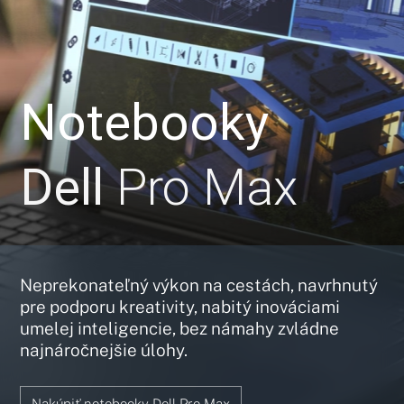
Notebooky
Dell
Pro Max
Neprekonateľný výkon na cestách, navrhnutý
pre podporu kreativity, nabitý inováciami
umelej inteligencie, bez námahy zvládne
najnáročnejšie úlohy.
Nakúpiť notebooky Dell Pro Max