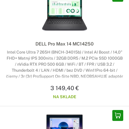
DELL Pro Max 14 MC14250
Intel Core Ultra 7 265H (BNCH-34015b) / Intel AI Boost / 14,0"
FHD+ Matný IPS 300nits / 32GB DDR5 / M.2 PCIe SSD 1000GB
/ nVidia RTX PRO 500 6GB / WiFi / BT / FPR / USB 3.2 /
Thunderbolt 4 / LAN / HDMI / bez DVD / Win11Pro 64-bit /
čierny / 3r (3r) ProSupport On-Site NBD, NEOBSAHUJE adaptér
3 149,40 €
NA SKLADE