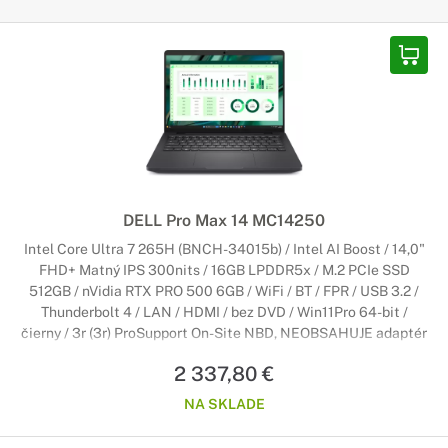
DELL Pro Max 14 MC14250
Intel Core Ultra 7 265H (BNCH-34015b) / Intel AI Boost / 14,0"
FHD+ Matný IPS 300nits / 16GB LPDDR5x / M.2 PCIe SSD
512GB / nVidia RTX PRO 500 6GB / WiFi / BT / FPR / USB 3.2 /
Thunderbolt 4 / LAN / HDMI / bez DVD / Win11Pro 64-bit /
čierny / 3r (3r) ProSupport On-Site NBD, NEOBSAHUJE adaptér
2 337,80 €
NA SKLADE