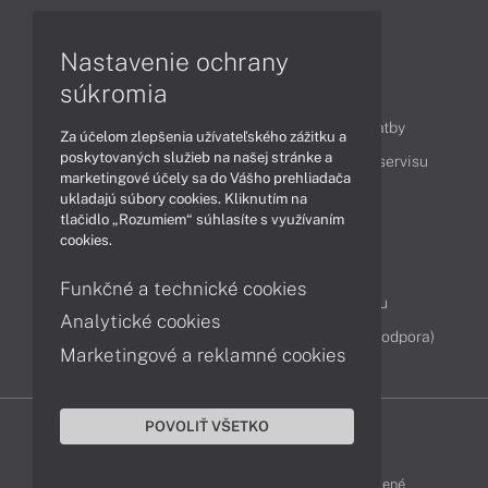
Videá
Nastavenie ochrany
súkromia
Obsah
Ako nakupovať
Možnosti doručenia a platby
Za účelom zlepšenia užívateľského zážitku a
poskytovaných služieb na našej stránke a
Podpora a servis
Servisné služby
Cenník servisu
marketingové účely sa do Vášho prehliadača
ukladajú súbory cookies. Kliknutím na
tlačidlo „Rozumiem“ súhlasíte s využívaním
Kontakty
cookies.
043 4224 771
Obchodné oddelenie
Funkčné a technické cookies
Servisné oddelenie
Reklamácia tovaru
Analytické cookies
Diagnostiky online
TeamViewer (vzdialená podpora)
Marketingové a reklamné cookies
POVOLIŤ VŠETKO
DELL-SHOP © 2011 - 2026 Všetky práva vyhradené