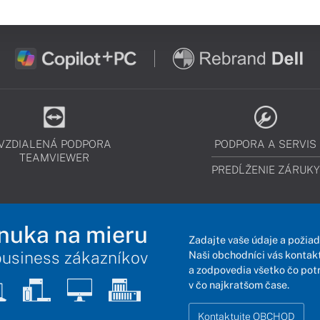
VZDIALENÁ PODPORA
PODPORA A SERVIS
TEAMVIEWER
PREDĹŽENIE ZÁRUKY
nuka na mieru
Zadajte vaše údaje a požiad
business zákazníkov
Naši obchodníci vás kontakt
a zodpovedia všetko čo pot
v čo najkratšom čase.
Kontaktujte OBCHOD