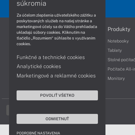
súkromia
Za účelom zlepšenia užívateľského zážitku a
poskytovaných služieb na našej stránke a
marketingové účely sa do Vášho prehliadača
Informácie
Produkty
ukladajú súbory cookies. Kliknutím na
tlačidlo „Rozumiem“ súhlasíte s využívaním
Obchodné podmienky
Notebooky
cookies.
Reklamačné podmienky
Tablety
Funkčné a technické cookies
Ochrana osobných údajov
Stolné počíta
Analytické cookies
Vrátenie tovaru
Počítače All-
Marketingové a reklamné cookies
Vyhlásenie o prístupnosti
Monitory
Cookies
POVOLIŤ VŠETKO
ODMIETNUŤ
PODROBNÉ NASTAVENIA