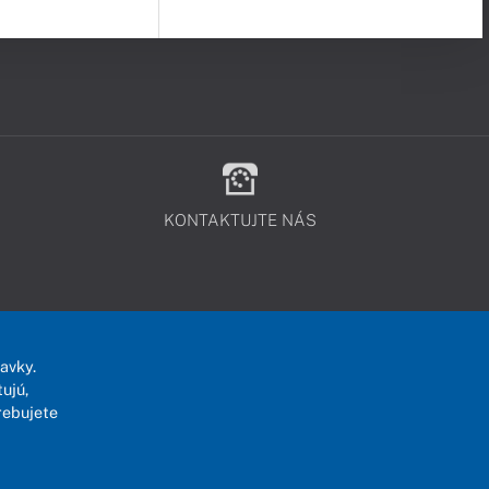
KONTAKTUJTE NÁS
avky.
ujú,
rebujete