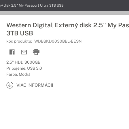
ný disk 2.5" My Passport Ultra 3TB USB
Western Digital Externý disk 2.5" My Pas
3TB USB
kód produktu:
WDBBKD0030BBL-EESN
2,5" HDD 3000GB
Pripojenie: USB 3.0
Farba: Modrá
VIAC INFORMÁCIÍ