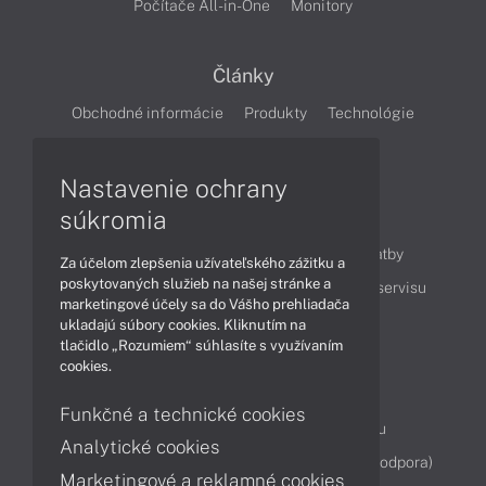
Počítače All-in-One
Monitory
Články
Obchodné informácie
Produkty
Technológie
Videá
Nastavenie ochrany
súkromia
Obsah
Ako nakupovať
Možnosti doručenia a platby
Za účelom zlepšenia užívateľského zážitku a
poskytovaných služieb na našej stránke a
Podpora a servis
Servisné služby
Cenník servisu
marketingové účely sa do Vášho prehliadača
ukladajú súbory cookies. Kliknutím na
tlačidlo „Rozumiem“ súhlasíte s využívaním
Kontakty
cookies.
043 4224 771
Obchodné oddelenie
Funkčné a technické cookies
Servisné oddelenie
Reklamácia tovaru
Analytické cookies
Diagnostiky online
TeamViewer (vzdialená podpora)
Marketingové a reklamné cookies