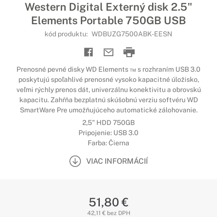
Western Digital Externý disk 2.5"
Elements Portable 750GB USB
kód produktu:
WDBUZG7500ABK-EESN
Prenosné pevné disky WD Elements ™ s rozhraním USB 3.0
poskytujú spoľahlivé prenosné vysoko kapacitné úložisko,
veľmi rýchly prenos dát, univerzálnu konektivitu a obrovskú
kapacitu. Zahŕňa bezplatnú skúšobnú verziu softvéru WD
SmartWare Pre umožňujúceho automatické zálohovanie.
2,5" HDD 750GB
Pripojenie: USB 3.0
Farba: Čierna
VIAC INFORMÁCIÍ
51,80 €
42,11 € bez DPH