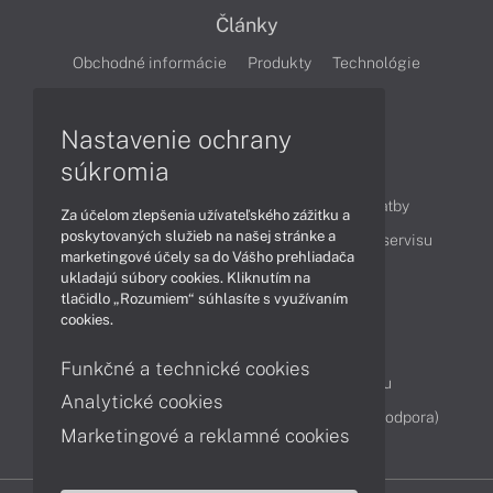
Články
Obchodné informácie
Produkty
Technológie
Videá
Nastavenie ochrany
súkromia
Obsah
Ako nakupovať
Možnosti doručenia a platby
Za účelom zlepšenia užívateľského zážitku a
poskytovaných služieb na našej stránke a
Podpora a servis
Servisné služby
Cenník servisu
marketingové účely sa do Vášho prehliadača
ukladajú súbory cookies. Kliknutím na
tlačidlo „Rozumiem“ súhlasíte s využívaním
Kontakty
cookies.
043 4224 771
Obchodné oddelenie
Funkčné a technické cookies
Servisné oddelenie
Reklamácia tovaru
Analytické cookies
Diagnostiky online
TeamViewer (vzdialená podpora)
Marketingové a reklamné cookies