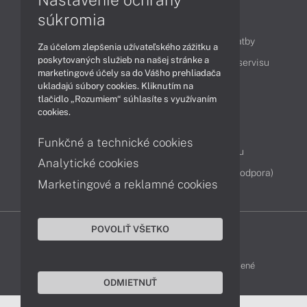
súkromia
Obsah
Ako nakupovať
Možnosti doručenia a platby
Za účelom zlepšenia užívateľského zážitku a
poskytovaných služieb na našej stránke a
Podpora a servis
Servisné služby
Cenník servisu
marketingové účely sa do Vášho prehliadača
ukladajú súbory cookies. Kliknutím na
tlačidlo „Rozumiem“ súhlasíte s využívaním
Kontakty
cookies.
043 4224 771
Obchodné oddelenie
Funkčné a technické cookies
Servisné oddelenie
Reklamácia tovaru
Analytické cookies
Diagnostiky online
TeamViewer (vzdialená podpora)
Marketingové a reklamné cookies
POVOLIŤ VŠETKO
DELL-SHOP © 2011 - 2026 Všetky práva vyhradené
ODMIETNUŤ