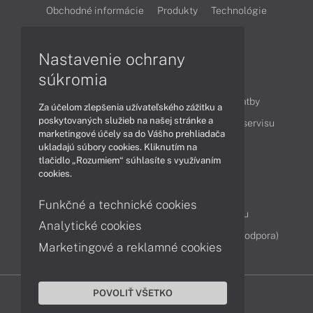
Obchodné informácie
Produkty
Technológie
Videá
Nastavenie ochrany
súkromia
Obsah
Ako nakupovať
Možnosti doručenia a platby
Za účelom zlepšenia užívateľského zážitku a
poskytovaných služieb na našej stránke a
Podpora a servis
Servisné služby
Cenník servisu
marketingové účely sa do Vášho prehliadača
ukladajú súbory cookies. Kliknutím na
tlačidlo „Rozumiem“ súhlasíte s využívaním
Kontakty
cookies.
043 4224 771
Obchodné oddelenie
Funkčné a technické cookies
Servisné oddelenie
Reklamácia tovaru
Analytické cookies
Diagnostiky online
TeamViewer (vzdialená podpora)
Marketingové a reklamné cookies
POVOLIŤ VŠETKO