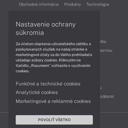
Obchodné informácie
Produkty
Technológie
Videá
Nastavenie ochrany
súkromia
Obsah
Ako nakupovať
Možnosti doručenia a platby
Za účelom zlepšenia užívateľského zážitku a
poskytovaných služieb na našej stránke a
Podpora a servis
Servisné služby
Cenník servisu
marketingové účely sa do Vášho prehliadača
ukladajú súbory cookies. Kliknutím na
tlačidlo „Rozumiem“ súhlasíte s využívaním
Kontakty
cookies.
043 4224 771
Obchodné oddelenie
Funkčné a technické cookies
Servisné oddelenie
Reklamácia tovaru
Analytické cookies
Diagnostiky online
TeamViewer (vzdialená podpora)
Marketingové a reklamné cookies
POVOLIŤ VŠETKO