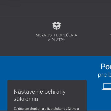
MOŽNOSTI DORUČENIA
A PLATBY
Po
pre 
Nastavenie ochrany
súkromia
Za účelom zlepšenia užívateľského zážitku a