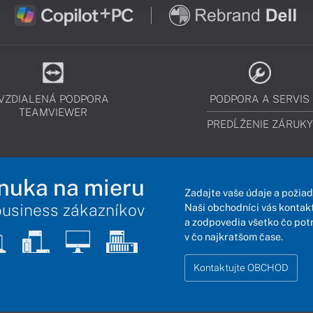
VZDIALENÁ PODPORA
PODPORA A SERVIS
TEAMVIEWER
PREDĹŽENIE ZÁRUKY
nuka na mieru
Zadajte vaše údaje a požiad
business zákazníkov
Naši obchodníci vás kontakt
a zodpovedia všetko čo pot
v čo najkratšom čase.
Kontaktujte OBCHOD