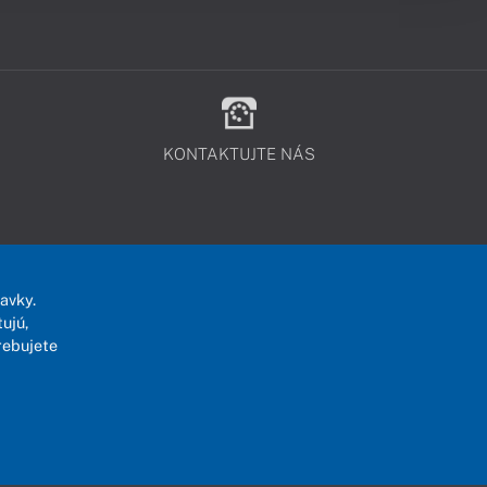
KONTAKTUJTE NÁS
avky.
ujú,
rebujete