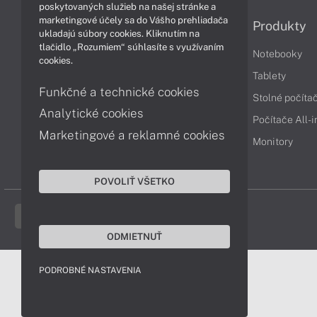
poskytovaných služieb na našej stránke a
marketingové účely sa do Vášho prehliadača
Informácie
Produkty
ukladajú súbory cookies. Kliknutím na
tlačidlo „Rozumiem“ súhlasíte s využívaním
Obchodné podmienky
Notebooky
cookies.
Reklamačné podmienky
Tablety
Funkčné a technické cookies
Ochrana osobných údajov
Stolné počíta
Analytické cookies
Vrátenie tovaru
Počítače All-
Marketingové a reklamné cookies
Vyhlásenie o prístupnosti
Monitory
Cookies
POVOLIŤ VŠETKO
ODMIETNUŤ
PODROBNÉ NASTAVENIA