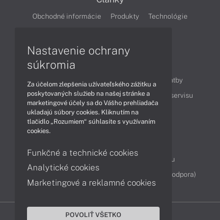
Obchodné informácie
Produkty
Technológie
Videá
Nastavenie ochrany
súkromia
Obsah
Ako nakupovať
Možnosti doručenia a platby
Za účelom zlepšenia užívateľského zážitku a
poskytovaných služieb na našej stránke a
Podpora a servis
Servisné služby
Cenník servisu
marketingové účely sa do Vášho prehliadača
ukladajú súbory cookies. Kliknutím na
tlačidlo „Rozumiem“ súhlasíte s využívaním
Kontakty
cookies.
043 4224 771
Obchodné oddelenie
Funkčné a technické cookies
Servisné oddelenie
Reklamácia tovaru
Analytické cookies
Diagnostiky online
TeamViewer (vzdialená podpora)
Marketingové a reklamné cookies
POVOLIŤ VŠETKO