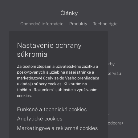
Články
Obchodné informácie
Produkty
Technológie
Videá
Nastavenie ochrany
súkromia
Obsah
Ako nakupovať
Možnosti doručenia a platby
Za účelom zlepšenia užívateľského zážitku a
poskytovaných služieb na našej stránke a
Podpora a servis
Servisné služby
Cenník servisu
marketingové účely sa do Vášho prehliadača
ukladajú súbory cookies. Kliknutím na
tlačidlo „Rozumiem“ súhlasíte s využívaním
Kontakty
cookies.
043 4224 771
Obchodné oddelenie
Funkčné a technické cookies
Servisné oddelenie
Reklamácia tovaru
Analytické cookies
Diagnostiky online
TeamViewer (vzdialená podpora)
Marketingové a reklamné cookies