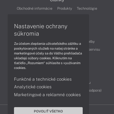
Obchodné informácie
Produkty
Technológie
Videá
Nastavenie ochrany
súkromia
Obsah
Ako nakupovať
Možnosti doručenia a platby
Za účelom zlepšenia užívateľského zážitku a
poskytovaných služieb na našej stránke a
Podpora a servis
Servisné služby
Cenník servisu
marketingové účely sa do Vášho prehliadača
ukladajú súbory cookies. Kliknutím na
tlačidlo „Rozumiem“ súhlasíte s využívaním
Kontakty
cookies.
043 4224 771
Obchodné oddelenie
Funkčné a technické cookies
Servisné oddelenie
Reklamácia tovaru
Analytické cookies
Diagnostiky online
TeamViewer (vzdialená podpora)
Marketingové a reklamné cookies
POVOLIŤ VŠETKO