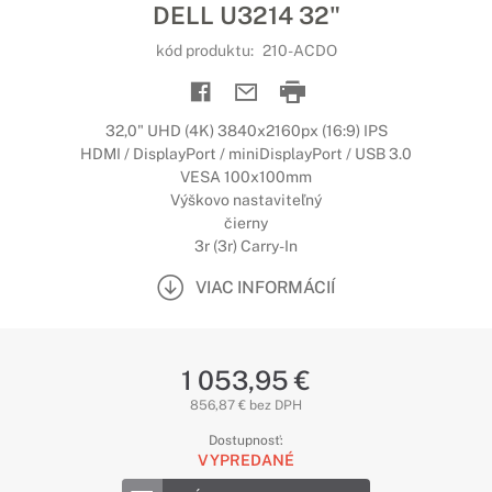
DELL U3214 32"
kód produktu:
210-ACDO
32,0" UHD (4K) 3840x2160px (16:9) IPS
HDMI / DisplayPort / miniDisplayPort / USB 3.0
VESA 100x100mm
Výškovo nastaviteľný
čierny
3r (3r) Carry-In
VIAC INFORMÁCIÍ
1 053,95 €
856,87 € bez DPH
Dostupnosť:
VYPREDANÉ