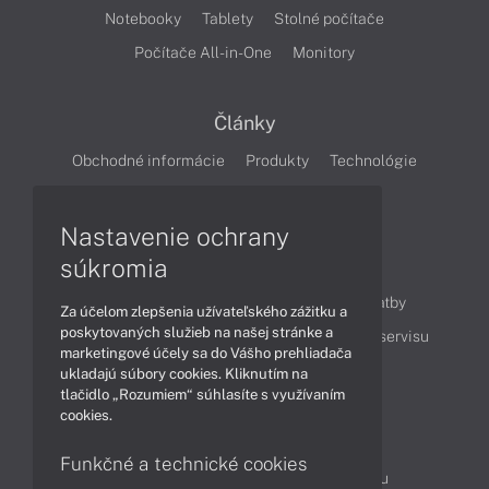
Notebooky
Tablety
Stolné počítače
Počítače All-in-One
Monitory
Články
Obchodné informácie
Produkty
Technológie
Videá
Nastavenie ochrany
súkromia
Obsah
Ako nakupovať
Možnosti doručenia a platby
Za účelom zlepšenia užívateľského zážitku a
poskytovaných služieb na našej stránke a
Podpora a servis
Servisné služby
Cenník servisu
marketingové účely sa do Vášho prehliadača
ukladajú súbory cookies. Kliknutím na
tlačidlo „Rozumiem“ súhlasíte s využívaním
Kontakty
cookies.
043 4224 771
Obchodné oddelenie
Funkčné a technické cookies
Servisné oddelenie
Reklamácia tovaru