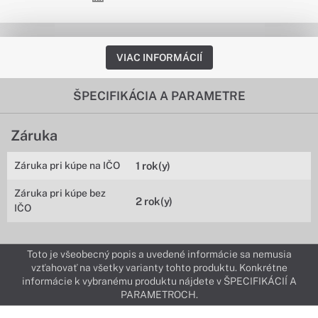
VIAC INFORMÁCIÍ
ŠPECIFIKÁCIA A PARAMETRE
Záruka
Záruka pri kúpe na IČO
1 rok(y)
Záruka pri kúpe bez
2 rok(y)
IČO
Toto je všeobecný popis a uvedené informácie sa nemusia
vzťahovať na všetky varianty tohto produktu. Konkrétne
informácie k vybranému produktu nájdete v ŠPECIFIKÁCIÍ A
PARAMETROCH.